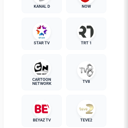
KANAL D
NOW
STAR TV
TRT 1
CARTOON
TV8
NETWORK
BEYAZ TV
TEVE2