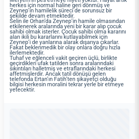
herkes için normal haline geri dönmüş ve
Zeynep’in hamilelik süreci de sorunsuz bir
şekilde devam etmektedir.
Selin ile Orhan’da Zeynep’in hamile olmasından
etkilenerek aralarında yeni bir karar alıp çocuk
sahibi olmak isterler. Çocuk sahibi olma kararını
alan ikili bu kararlarını kutlayabilmek için
Zeynep’i de yanlarına alarak dışarıya çıkarlar.
Fakat beklenmedik bir olay onlara doğru hızla
ilerlemektedir.
Tuhaf ve eğlenceli vakit geçiren üçlü, birlikte
geçirdikleri ufak tatilden sonra aralarındaki
sıkıntıları halletmiş ve etraflarındaki herkesi
affetmişlerdir. Ancak tatil dönüşü gelen
telefonda Ertan’ın Fatih’ten şikayetçi olduğu
bilgisi herkesin moralini tekrar yerle bir etmeye
yetecektir.