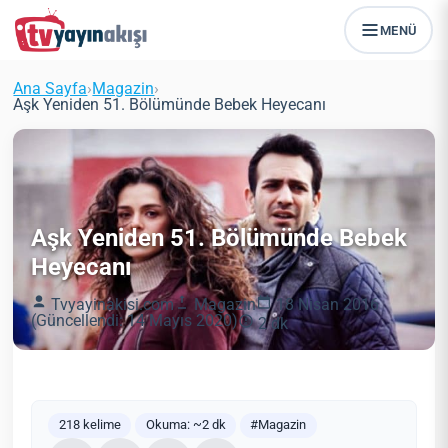
MENÜ
Ana Sayfa
›
Magazin
›
Aşk Yeniden 51. Bölümünde Bebek Heyecanı
Aşk Yeniden 51. Bölümünde Bebek
Heyecanı
Tvyayinakisi.com
Magazin
18 Nisan 2016
(Güncellendi: 14 Mayıs 2020)
2 dk
218 kelime
Okuma: ~2 dk
#Magazin