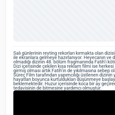
Salı günlerinin reyting rekorları kırmakta olan diz
ile ekranlara gelmeye hazırlanıyor. Heyecanın ve d
olmadığı dizinin 48. bölüm fragmanında Fatih’i kötü 
Dizi içerisinde çekilen kısa reklam filmi ise herkes
girmiş olması artık Fatih’in de yıkılmasına sebep ol
Süreç Film tarafından yapımcılığı üstlenen dizinin
hayatları boyunca kurtuldukları düşünmeye başlaya
beklemektedir. Huzur içerisinde koca bir ay geçiren
tedavisinin de bitmesine yardımcı olmuştur.