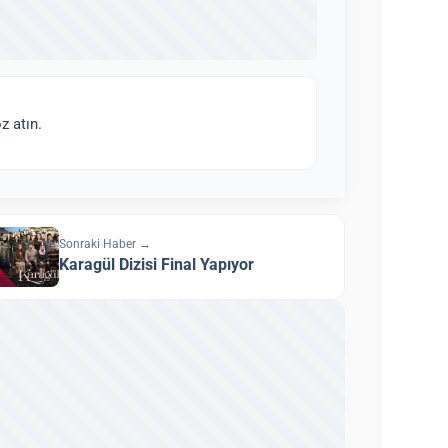
z atın.
Sonraki Haber →
Karagül Dizisi Final Yapıyor