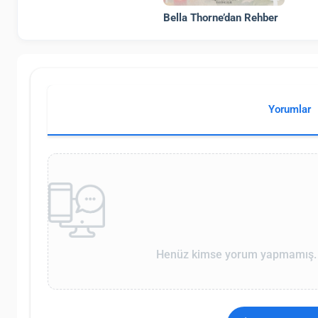
Bella Thorne’dan Rehber
Yorumlar
Henüz kimse yorum yapmamış. İ