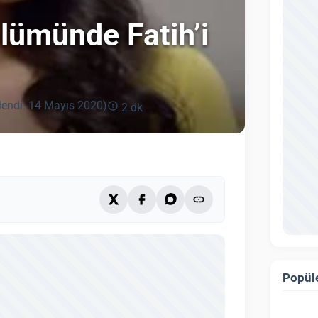
lümünde Fatih’i
lendi: 14 Mayıs 2020)
2 dk
Popüle