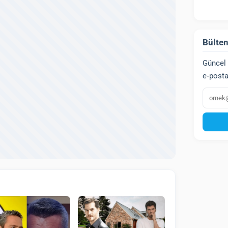
Bülten
Güncel 
e‑posta
E‑post