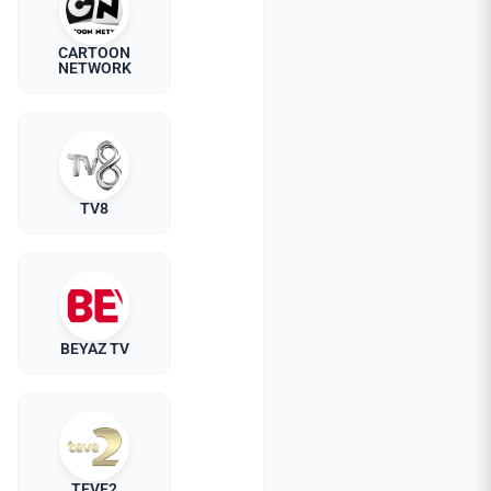
CARTOON
NETWORK
TV8
BEYAZ TV
TEVE2