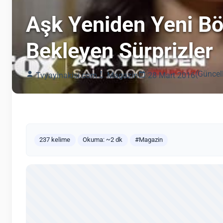
Aşk Yeniden Yeni Bö
Bekleyen Sürprizler
(Güncel
Tvyayinakisi.com
Magazin
28 Mart 2016
237 kelime
Okuma: ~2 dk
#Magazin