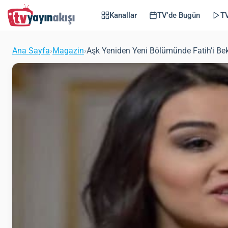
Kanallar
TV'de Bugün
TV
Ana Sayfa
›
Magazin
›
Aşk Yeniden Yeni Bölümünde Fatih’i Bek