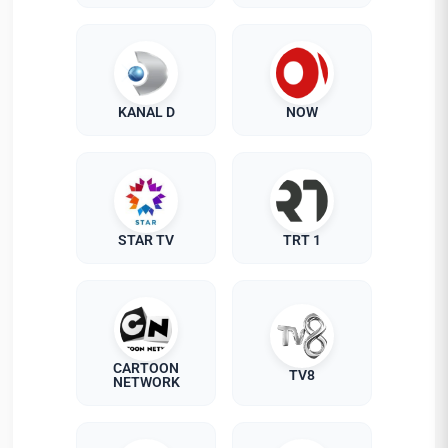
KANAL D
NOW
STAR TV
TRT 1
CARTOON
TV8
NETWORK