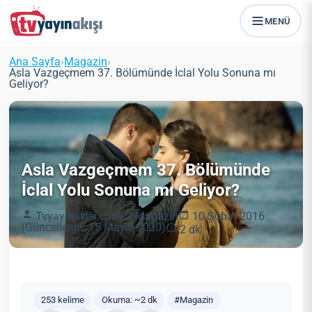
MENÜ
Ana Sayfa
›
Magazin
›
Asla Vazgeçmem 37. Bölümünde İclal Yolu Sonuna mı
Geliyor?
Asla Vazgeçmem 37. Bölümünde
İclal Yolu Sonuna mı Geliyor?
Tvyayinakisi.com
Magazin
10 Şubat 2016
(Güncellendi: 15 Mayıs 2020)
2 dk
253 kelime
Okuma: ~2 dk
#Magazin