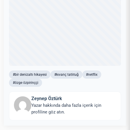
#bir denizaltı hikayesi
#kıvanç tatlıtuğ
#netflix
#özge özpirinççi
Zeynep Öztürk
Yazar hakkında daha fazla içerik için
profiline göz atın.