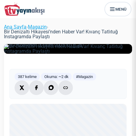
MENÜ
Bir Denizaltı Hikayesi’nden Haber
Var! Kıvanç Tatlıtuğ Instagramda
Ana Sayfa
›
Magazin
›
Paylaştı
Bir Denizaltı Hikayesi’nden Haber Var! Kıvanç Tatlıtuğ
Instagramda Paylaştı
Zeynep Öztürk
Magazin
21 Mayıs 2021
(Güncellendi: 3 Ekim 2025)
2 dk
387 kelime
Okuma: ~2 dk
#Magazin