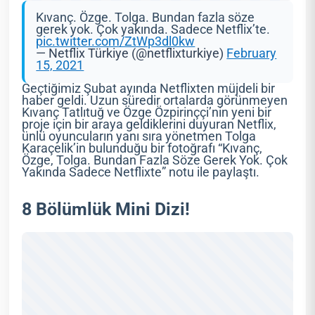
Kıvanç. Özge. Tolga. Bundan fazla söze
gerek yok. Çok yakında. Sadece Netflix’te.
pic.twitter.com/ZtWp3dl0kw
— Netflix Türkiye (@netflixturkiye)
February
15, 2021
Geçtiğimiz Şubat ayında Netflixten müjdeli bir
haber geldi. Uzun süredir ortalarda görünmeyen
Kıvanç Tatlıtuğ ve Özge Özpirinççi’nin yeni bir
proje için bir araya geldiklerini duyuran Netflix,
ünlü oyuncuların yanı sıra yönetmen Tolga
Karaçelik’in bulunduğu bir fotoğrafı “Kıvanç,
Özge, Tolga. Bundan Fazla Söze Gerek Yok. Çok
Yakında Sadece Netflixte” notu ile paylaştı.
8 Bölümlük Mini Dizi!