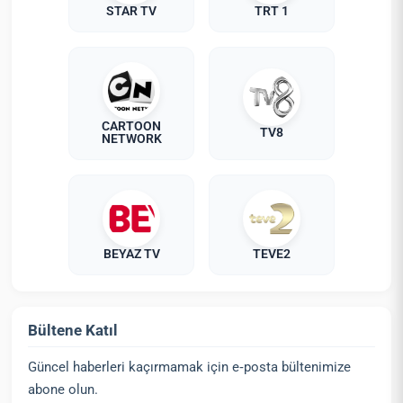
STAR TV
TRT 1
CARTOON
TV8
NETWORK
BEYAZ TV
TEVE2
Bültene Katıl
Güncel haberleri kaçırmamak için e‑posta bültenimize
abone olun.