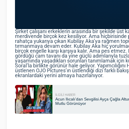
Şirket çalışanı erkeklerin arasında bir şekilde üst
merdivende birçok kez kesiliyor. Ama hiçbirisind
rahatça yukarıya çıkan Kubilay Aka’ya rağmen topu
tırmanmaya devam eder. Kubilay Aka hiç yorulmad
birçok engelle karşı karşıya kalır. Ama pes etmez.
gördüğü cam tavanı da yine güçlü adımlarıyla tuzla 
yaşamında yaşadıkları sorunları tanımlamak için k
Soral’la birlikte görünür hale geliyor. Yapımcılığını
üstlenen OJO Pictures’ın üstlendiği dizi farklı bakış a
ekranlardaki yerini almaya hazırlanıyor.