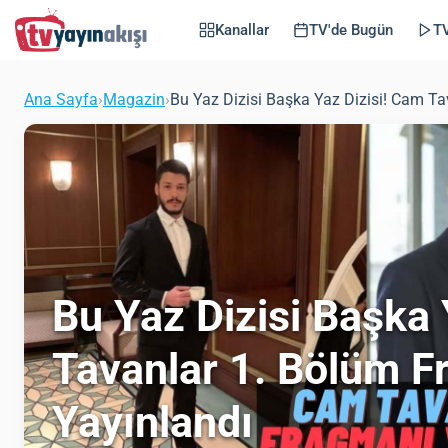
Kanallar
TV'de Bugün
TV
Ana Sayfa
›
Magazin
›
Bu Yaz Dizisi Başka Yaz Dizisi! Cam T
Bu Yaz Dizisi Başka 
Tavanlar 1. Bölüm F
Yayınlandı