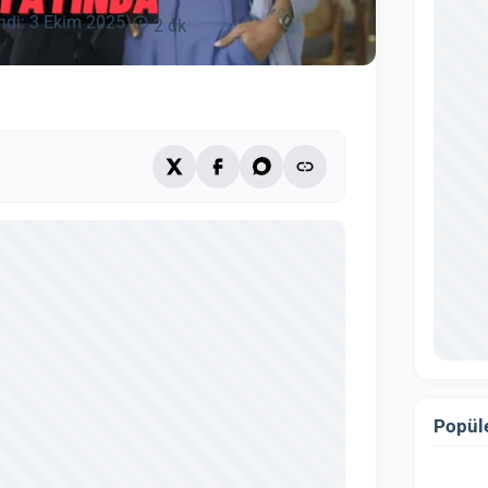
ndi: 3 Ekim 2025)
2 dk
Popüle