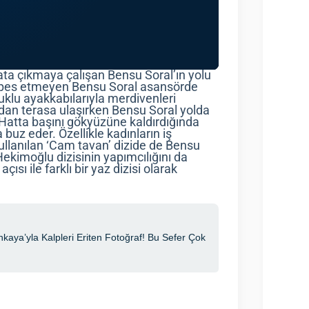
 kata çıkmaya çalışan Bensu Soral’ın yolu
e pes etmeyen Bensu Soral asansörde
klu ayakkabılarıyla merdivenleri
an terasa ulaşırken Bensu Soral yolda
 Hatta başını gökyüzüne kaldırdığında
buz eder. Özellikle kadınların iş
ullanılan ‘Cam tavan’ dizide de Bensu
 Hekimoğlu dizisinin yapımcılığını da
çısı ile farklı bir yaz dizisi olarak