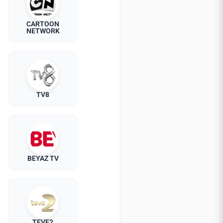
CARTOON
NETWORK
TV8
BEYAZ TV
TEVE2