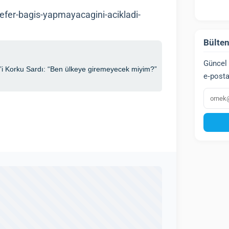
efer-bagis-yapmayacagini-acikladi-
Bülten
Güncel 
e‑posta
E‑post