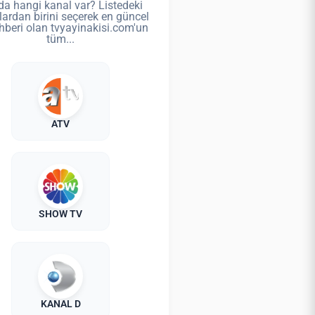
da hangi kanal var? Listedeki
lardan birini seçerek en güncel
hberi olan tvyayinakisi.com'un
tüm...
ATV
SHOW TV
KANAL D