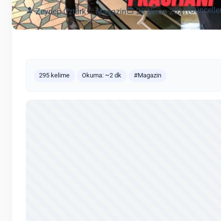
(Güncelle
Zeynep Öztürk
Magazin
26 Nisan 2021
295 kelime
Okuma: ~2 dk
#Magazin