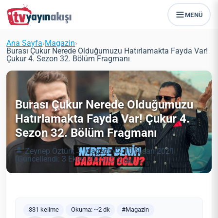
MENÜ
Ana Sayfa
›
Magazin
›
Burası Çukur Nerede Olduğumuzu Hatırlamakta Fayda Var!
Çukur 4. Sezon 32. Bölüm Fragmanı
Burası Çukur Nerede Olduğumuzu
Hatırlamakta Fayda Var! Çukur 4.
Sezon 32. Bölüm Fragmanı
Zeynep Öztürk
Magazin
10 Nisan 2021
(Güncellendi: 3 Ekim 2025)
2 dk
331 kelime
Okuma: ~2 dk
#Magazin