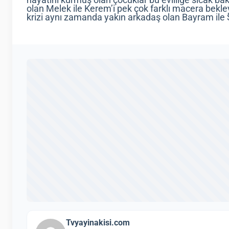
hayatını kurmuş olan çocuklar bu evliliğe sıcak ba
olan Melek ile Kerem’i pek çok farklı macera bekley
krizi aynı zamanda yakın arkadaş olan Bayram ile S
Tvyayinakisi.com