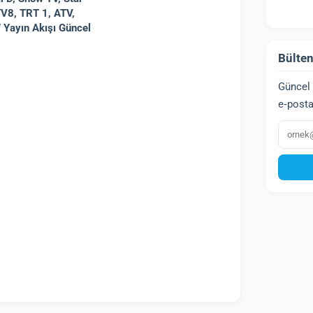
TV8, TRT 1, ATV,
Yayın Akışı Güncel
Bülten
Güncel 
e‑posta
E‑post