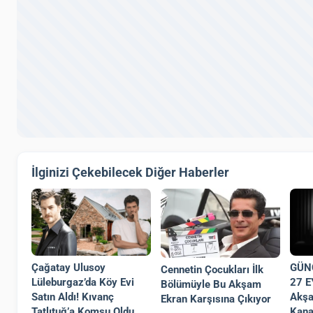
İlginizi Çekebilecek Diğer Haberler
Çağatay Ulusoy
GÜNC
Cennetin Çocukları İlk
Lüleburgaz’da Köy Evi
27 E
Bölümüyle Bu Akşam
Satın Aldı! Kıvanç
Akşa
Ekran Karşısına Çıkıyor
Tatlıtuğ’a Komşu Oldu
Kana