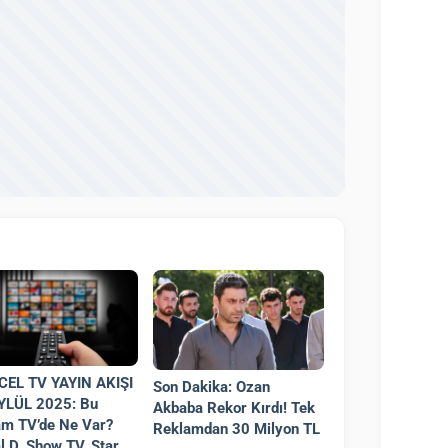
EL TV YAYIN AKIŞI
Son Dakika: Ozan
YLÜL 2025: Bu
Akbaba Rekor Kırdı! Tek
m TV’de Ne Var?
Reklamdan 30 Milyon TL
l D, Show TV, Star