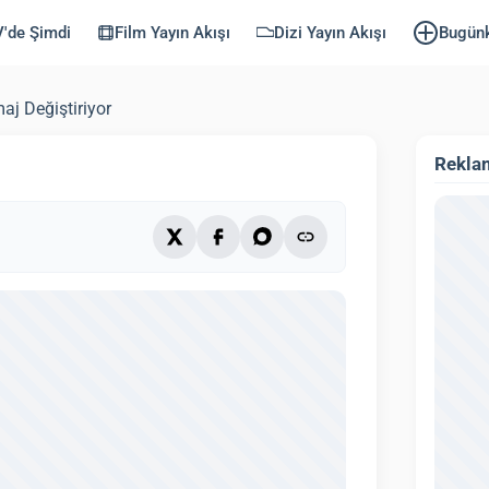
r
'de Şimdi
Film Yayın Akışı
Dizi Yayın Akışı
Bugün
llendi: 22 Eylül 2025)
2 dk
maj Değiştiriyor
Rekla