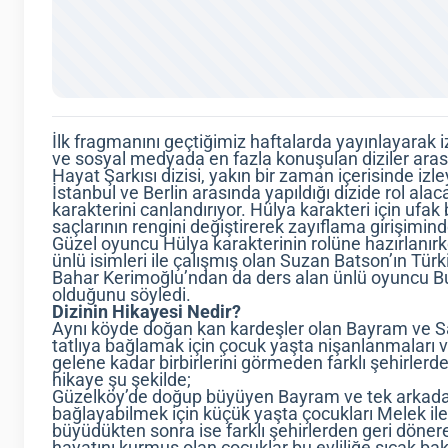
İlk fragmanını geçtiğimiz haftalarda yayınlayarak i
ve sosyal medyada en fazla konuşulan diziler ara
Hayat Şarkısı dizisi, yakın bir zaman içerisinde izle
İstanbul ve Berlin arasında yapıldığı dizide rol ala
karakterini canlandırıyor. Hülya karakteri için ufak
saçlarının rengini değiştirerek zayıflama girişimin
Güzel oyuncu Hülya karakterinin rolüne hazırlanır
ünlü isimleri ile çalışmış olan Suzan Batson’ın Tür
Bahar Kerimoğlu’ndan da ders alan ünlü oyuncu Burc
olduğunu söyledi.
Dizinin Hikayesi Nedir?
Aynı köyde doğan kan kardeşler olan Bayram ve Sal
tatlıya bağlamak için çocuk yaşta nişanlanmaları v
gelene kadar birbirlerini görmeden farklı şehirlerd
hikaye şu şekilde;
Güzelköy’de doğup büyüyen Bayram ve tek arkadaşı 
bağlayabilmek için küçük yaşta çocukları Melek ile
büyüdükten sonra ise farklı şehirlerden geri dönerek 