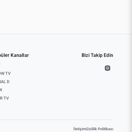
üler Kanallar
Bizi Takip Edin
V
OW TV
AL D
W
R TV
İletişim
Gizlilik Politikası