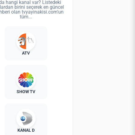
da hangi kanal var? Listedeki
lardan birini seçerek en güncel
hberi olan tvyayinakisi.com'un
tüm...
ATV
SHOW TV
KANAL D