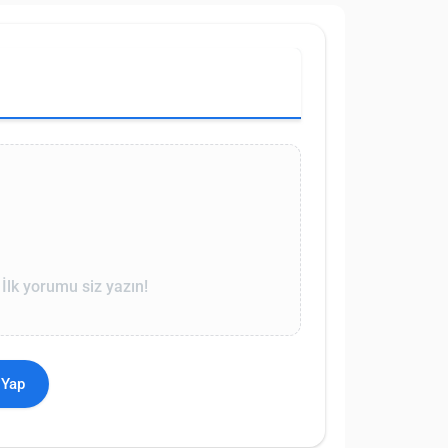
lk yorumu siz yazın!
 Yap