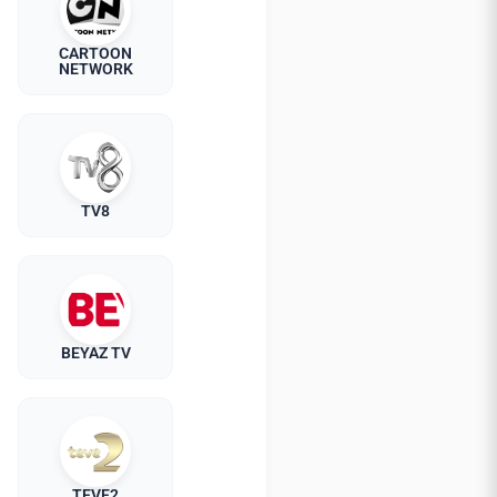
CARTOON
NETWORK
TV8
BEYAZ TV
TEVE2