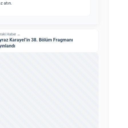
z atın.
raki Haber →
yraz Karayel’in 38. Bölüm Fragmanı
yınlandı