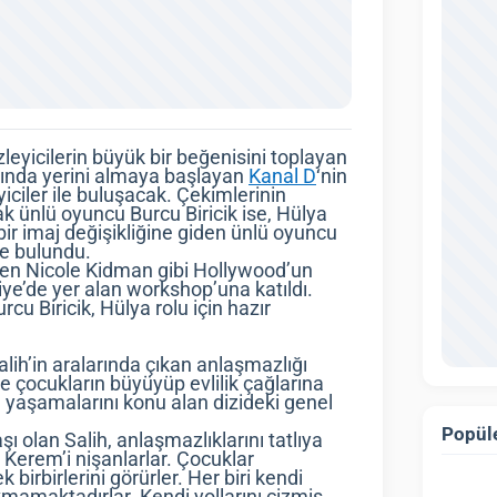
zleyicilerin büyük bir beğenisini toplayan
sında yerini almaya başlayan
Kanal D
‘nin
yiciler ile buluşacak. Çekimlerinin
cak ünlü oyuncu Burcu Biricik ise, Hülya
 bir imaj değişikliğine giden ünlü oyuncu
de bulundu.
ken Nicole Kidman gibi Hollywood’un
kiye’de yer alan workshop’una katıldı.
u Biricik, Hülya rolu için hazır
ih’in aralarında çıkan anlaşmazlığı
e çocukların büyüyüp evlilik çağlarına
e yaşamalarını konu alan dizideki genel
Popüle
olan Salih, anlaşmazlıklarını tatlıya
 Kerem’i nişanlarlar. Çocuklar
birbirlerini görürler. Her biri kendi