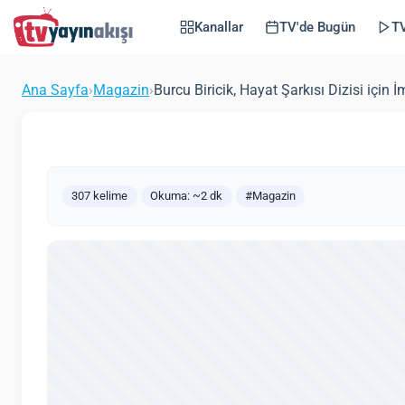
için İmaj Değiştiriyo
Kanallar
TV'de Bugün
TV
(Günce
Tvyayinakisi.com
Magazin
29 Aralık 2015
Ana Sayfa
›
Magazin
›
Burcu Biricik, Hayat Şarkısı Dizisi için İ
307 kelime
Okuma: ~2 dk
#Magazin