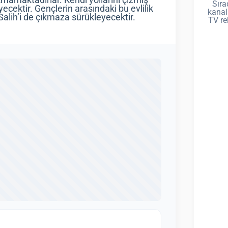
kmamaktadırlar. Kendi yollarını çizmiş
Sıra
ecektir. Gençlerin arasındaki bu evlilik
kanal
alih’i de çıkmaza sürükleyecektir.
TV re