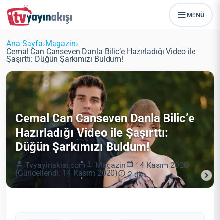
MENÜ
Ana Sayfa
›
Magazin
›
Cemal Can Canseven Danla Bilic’e Hazırladığı Video ile
Şaşırttı: Düğün Şarkımızı Buldum!
Cemal Can Canseven Danla Bilic’e
Hazırladığı Video ile Şaşırttı:
Düğün Şarkımızı Buldum!
Tvyayinakisi.com
Magazin
14 Kasım 2020
(Güncellendi: 14 Kasım 2020)
2 dk