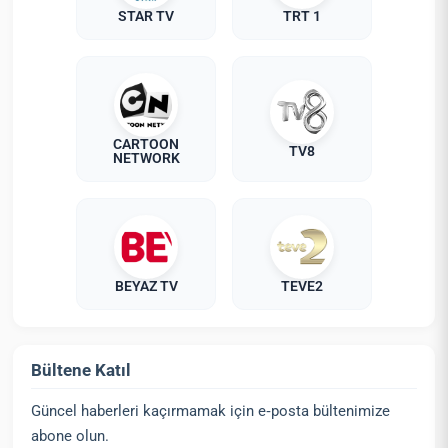
STAR TV
TRT 1
CARTOON
TV8
NETWORK
BEYAZ TV
TEVE2
Bültene Katıl
Güncel haberleri kaçırmamak için e‑posta bültenimize
abone olun.