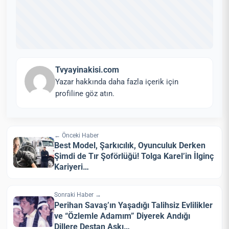
Tvyayinakisi.com
Yazar hakkında daha fazla içerik için
profiline göz atın.
← Önceki Haber
Best Model, Şarkıcılık, Oyunculuk Derken
Şimdi de Tır Şoförlüğü! Tolga Karel’in İlginç
Kariyeri…
Sonraki Haber →
Perihan Savaş’ın Yaşadığı Talihsiz Evlilikler
ve “Özlemle Adamım” Diyerek Andığı
Dillere Destan Aşkı…