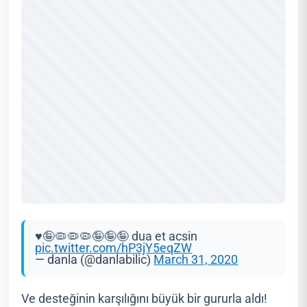
♥️🤪🦠🦠🦠🤪🤪🤪 dua et acsin
pic.twitter.com/hP3jY5eqZW
— danla (@danlabilic)
March 31, 2020
Ve desteğinin karşılığını büyük bir gururla aldı!