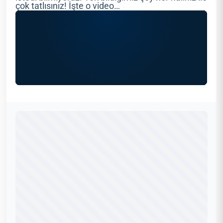
çok tatlısınız! İşte o video…