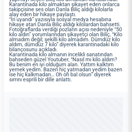
Karantinada kilo almaktan şikayet eden onlarca
takipçisine ses olan Danla Biliç aldığı kilolarla
alay eden bir hikaye paylaştı.
“İri uyandı” yazısıyla sosyal medya hesabına
hikaye atan Danla Biliç aldığı kilolardan bahsetti.
Fotoğraflarda verdiği pozların açısı nedeniyle “50
kilo aldın” yorumlarından şikayetçi olan Biliç, “Kilo
almadım değil; şekilli kilo almadım. Dümdüz kilo
aldım, dümdüz 7 kilo” diyerek karantinadaki kilo
bilançosunu açıkladı.
Karantinada kilo almanın incelikli sanatından
bahseden güzel Youtuber, “Nasıl mı kilo aldım?
Bu benim en iyi olduğum alan. Yattım kalktım
yemek yedim. Bazen hiç yatmadan yedim bazen
ise hiç kalkmadan… Oh oh bal olsun” diyerek
sırrını esprili bir dille anlattı.