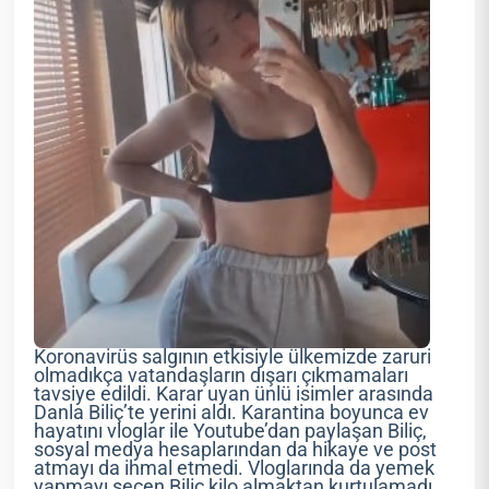
Koronavirüs salgının etkisiyle ülkemizde zaruri
olmadıkça vatandaşların dışarı çıkmamaları
tavsiye edildi. Karar uyan ünlü isimler arasında
Danla Biliç’te yerini aldı. Karantina boyunca ev
hayatını vloglar ile Youtube’dan paylaşan Biliç,
sosyal medya hesaplarından da hikaye ve post
atmayı da ihmal etmedi. Vloglarında da yemek
yapmayı seçen Biliç kilo almaktan kurtulamadı.