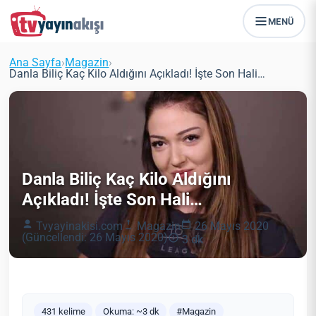
MENÜ
Ana Sayfa
›
Magazin
›
Danla Biliç Kaç Kilo Aldığını Açıkladı! İşte Son Hali…
Danla Biliç Kaç Kilo Aldığını
Açıkladı! İşte Son Hali…
Tvyayinakisi.com
Magazin
26 Mayıs 2020
(Güncellendi: 26 Mayıs 2020)
3 dk
431 kelime
Okuma: ~3 dk
#Magazin