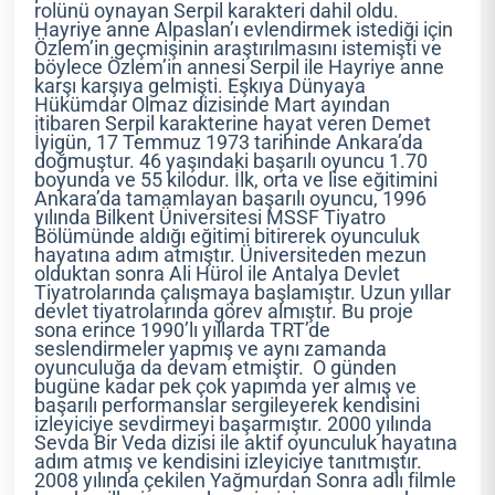
rolünü oynayan Serpil karakteri dahil oldu.
Hayriye anne Alpaslan’ı evlendirmek istediği için
Özlem’in geçmişinin araştırılmasını istemişti ve
böylece Özlem’in annesi Serpil ile Hayriye anne
karşı karşıya gelmişti. Eşkıya Dünyaya
Hükümdar Olmaz dizisinde Mart ayından
itibaren Serpil karakterine hayat veren Demet
İyigün, 17 Temmuz 1973 tarihinde Ankara’da
doğmuştur. 46 yaşındaki başarılı oyuncu 1.70
boyunda ve 55 kilodur. İlk, orta ve lise eğitimini
Ankara’da tamamlayan başarılı oyuncu, 1996
yılında Bilkent Üniversitesi MSSF Tiyatro
Bölümünde aldığı eğitimi bitirerek oyunculuk
hayatına adım atmıştır. Üniversiteden mezun
olduktan sonra Ali Hürol ile Antalya Devlet
Tiyatrolarında çalışmaya başlamıştır. Uzun yıllar
devlet tiyatrolarında görev almıştır. Bu proje
sona erince 1990’lı yıllarda TRT’de
seslendirmeler yapmış ve aynı zamanda
oyunculuğa da devam etmiştir. O günden
bugüne kadar pek çok yapımda yer almış ve
başarılı performanslar sergileyerek kendisini
izleyiciye sevdirmeyi başarmıştır. 2000 yılında
Sevda Bir Veda dizisi ile aktif oyunculuk hayatına
adım atmış ve kendisini izleyiciye tanıtmıştır.
2008 yılında çekilen Yağmurdan Sonra adlı filmle