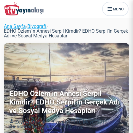
MENÜ
Ana Sayfa
›
Biyografi
›
EDHO Özlem’in Annesi Serpil Kimdir? EDHO Serpil’in Gerçek
Adı ve Sosyal Medya Hesapları
EDHO Özlem’in Annesi Serpil
Kimdir? EDHO Serpil’in Gerçek Adı
ve Sosyal Medya Hesapları
Zeynep Öztürk
Biyografi
10 Mayıs 2019
(Güncellendi: 17 Ekim 2025)
3 dk