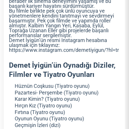
beraber ilk sinema deneyimini yaşamış ve bu
başarılı kariyer hayatını sürdürmüştür.
Bu filmle birlikte pek çok ünlü oyuncuya ve
yönetmenlere kendini tanıtmayı ve sevdirmeyi
başarmıştır. Pek çok filmde ve yapımda roller
almıştır. Kalbim Yangın Yeri, Kasaba, Eylül,
Toprağa Uzanan Eller gibi projelerde başarılı
performanslar sergilemiştir.
Demet İyigün’ün resmi Instagram hesabına
ulaşmak için tıklayınız:
https://www.instagram.com/demetiyigun/?hl=tr
Demet İyigün’ün Oynadığı Diziler,
Filmler ve Tiyatro Oyunları
Hüznün Coşkusu (Tiyatro oyunu)
Pazartesi- Perşembe (Tiyatro oyunu)
Karar Kimin? (Tiyatro oyunu)
Hırçın Kız (Tiyatro oyunu)
Fırtına (Tiyatro oyunu)
Oyunun Oyunu (Tiyatro oyunu)
Geçmişin İzleri (dizi)