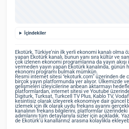
İçindekiler
Ekotürk, Türkiye’nin ilk yerli ekonomi kanalı olma öz
yapan Ekotürk kanalı, bunun yanı sıra kültür ve san
çok izlenen ekonomi programlarına da yayın akışı i
vermeden yayın yapan Ekotürk kanalında, günün her
ekonomi programı bulmak mümkün.
Resmi internet sitesi “ekoturk.com” üzerinden de ca
birçok yayın platformunda yer alıyor. Ülkemizde
gelişmeleri izleyicilerine anbean aktarmayı hedefle
platformlardan, internet sitesi ve Youtube üzerinden
Digiturk, Turksat, Turkcell TV Plus, Kablo TV, Voda
kesintisiz olarak izleyerek ekonomiye dair güncel bi
izlemek için ilk olarak uydu frekans ayarını gerçek
kanalının frekans bilgilerini, platformlar üzerinde
adımlarını tüm detaylarıyla sizler için açıkladık. Yaz
de Ekotürk’ü kanallarınız arasına kolaylıkla ekleyebi