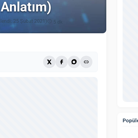
 Anlatım)
lendi: 25 Şubat 2021)
5 dk
Popüle