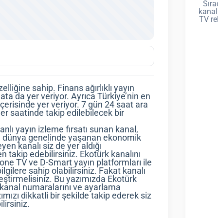
Sıra
kanal
TV re
elliğine sahip. Finans ağırlıklı yayın
ata da yer veriyor. Ayrıca Türkiye’nin en
çerisinde yer veriyor. 7 gün 24 saat ara
 saatinde takip edilebilecek bir
nlı yayın izleme fırsatı sunan kanal,
 ve dünya genelinde yaşanan ekonomik
yen kanalı siz de yer aldığı
 takip edebilirsiniz. Ekotürk kanalını
fone TV ve D-Smart yayın platformları ile
lgilere sahip olabilirsiniz. Fakat kanalı
leştirmelisiniz. Bu yazımızda Ekotürk
ki kanal numaralarını ve ayarlama
ımızı dikkatli bir şekilde takip ederek siz
lirsiniz.