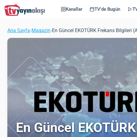
Kanallar
TV'de Bugün
TV
Ana Sayfa
›
Magazin
›
En Güncel EKOTÜRK Frekans Bilgileri (
En Güncel EKOTÜRK