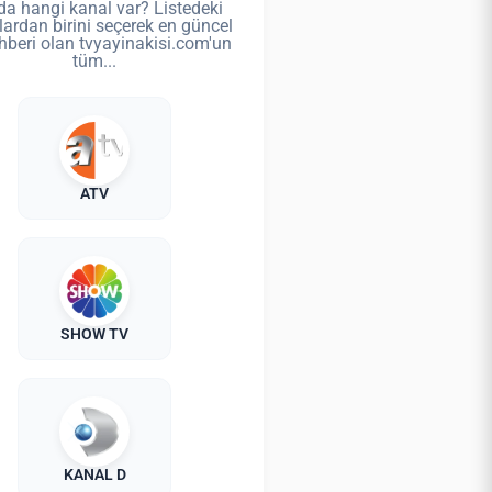
da hangi kanal var? Listedeki
lardan birini seçerek en güncel
hberi olan tvyayinakisi.com'un
tüm...
ATV
SHOW TV
KANAL D