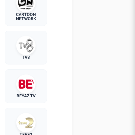
CARTOON
NETWORK
TV8
BEYAZ TV
TEVE2