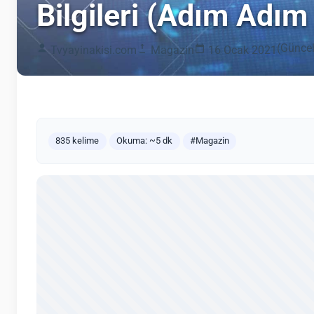
Bilgileri (Adım Adım
(Güncel
Tvyayinakisi.com
Magazin
16 Ocak 2021
835 kelime
Okuma: ~5 dk
#Magazin