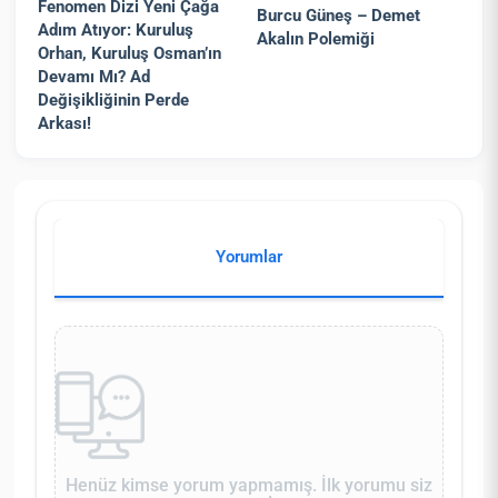
Fenomen Dizi Yeni Çağa
Burcu Güneş – Demet
Adım Atıyor: Kuruluş
Akalın Polemiği
Orhan, Kuruluş Osman’ın
Devamı Mı? Ad
Değişikliğinin Perde
Arkası!
Yorumlar
Henüz kimse yorum yapmamış. İlk yorumu siz