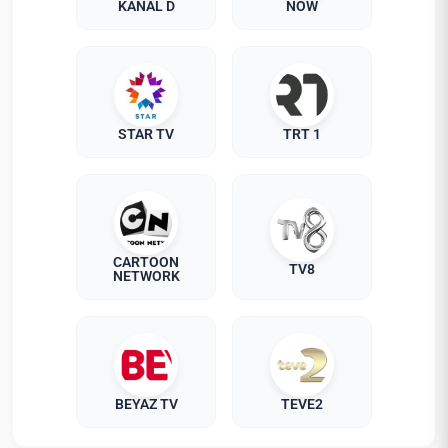
KANAL D
NOW
STAR TV
TRT 1
CARTOON
TV8
NETWORK
BEYAZ TV
TEVE2