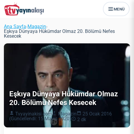
MENÜ
Ana Sayfa
›
Magazin
›
Eşkıya Dünyaya Hükümdar Olmaz 20. Bölümü Nefes
Kesecek
Eşkıya Dünyaya Hükümdar Olmaz
20. Bölümü Nefes Kesecek
Tvyayinakisi.com
Magazin
25 Ocak 2016
(Güncellendi: 15 Mayıs 2020)
2 dk