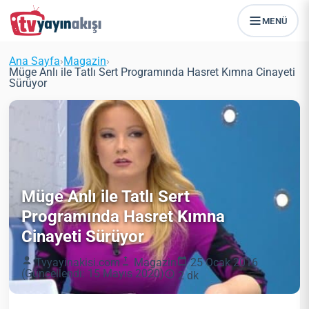
MENÜ
Ana Sayfa
›
Magazin
›
Müge Anlı ile Tatlı Sert Programında Hasret Kımna Cinayeti
Sürüyor
Müge Anlı ile Tatlı Sert
Programında Hasret Kımna
Cinayeti Sürüyor
Tvyayinakisi.com
Magazin
25 Ocak 2016
(Güncellendi: 15 Mayıs 2020)
2 dk