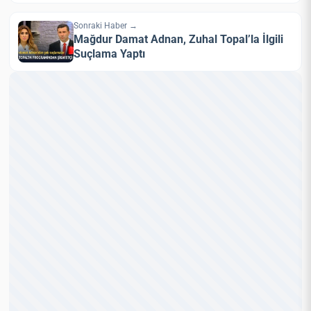
Sonraki Haber →
Mağdur Damat Adnan, Zuhal Topal’la İlgili
Suçlama Yaptı