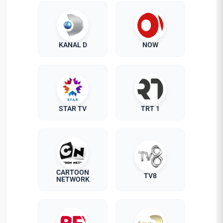
KANAL D
NOW
STAR TV
TRT 1
CARTOON
TV8
NETWORK