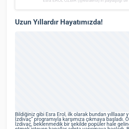
Esra EROL ÖZBİR (@esraerol)'in paylaştığı bir
Uzun Yıllardır Hayatımızda!
Bildiğiniz gibi Esra Erol, ilk olarak bundan yılllaaa
İzdivaç” programıyla karşımıza çıkmaya başladı. O 
İzdivaç, beklenmedik bir şekilde popüler hale gelin
etmek isteyen kanallar adeta yarışmaya başladı. Bi