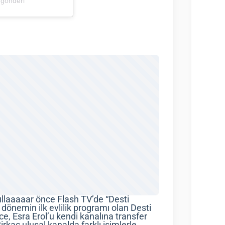
 gönderi
r yıllaaaaar önce Flash TV’de “Desti
dönemin ilk evlilik programı olan Desti
ce, Esra Erol’u kendi kanalına transfer
rkaç ulusal kanalda farklı isimlerle