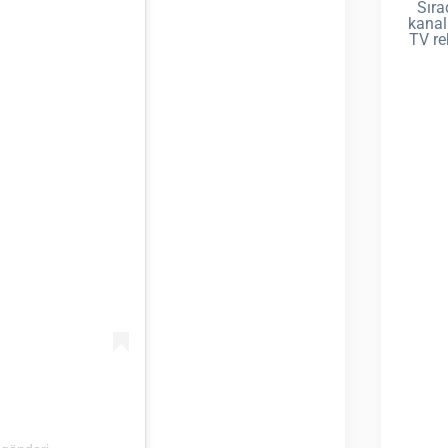
Sıra
kanal
TV re