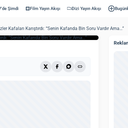
tırdı: “Senin
'de Şimdi
Film Yayın Akışı
Dizi Yayın Akışı
Bugün
ardır Ama…”
zler Kafaları Karıştırdı: “Senin Kafanda Bin Soru Vardır Ama…”
di: 3 Ekim 2025)
3 dk
Rekla