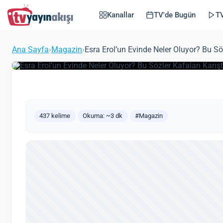
Sözler Kafaları Karış
Kanallar
TV'de Bugün
TV
Kafanda Bin Soru V
Ana Sayfa
›
Magazin
›
Esra Erol’un Evinde Neler Oluyor? Bu Sö
(Güncellen
Zeynep Öztürk
Magazin
20 Ocak 2022
437 kelime
Okuma: ~3 dk
#Magazin