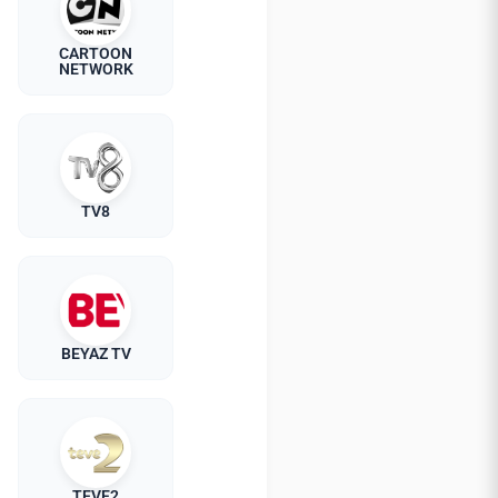
CARTOON
NETWORK
TV8
BEYAZ TV
TEVE2