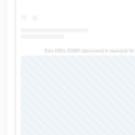
Esra EROL ÖZBİR (@esraerol)'in paylaştığı bir