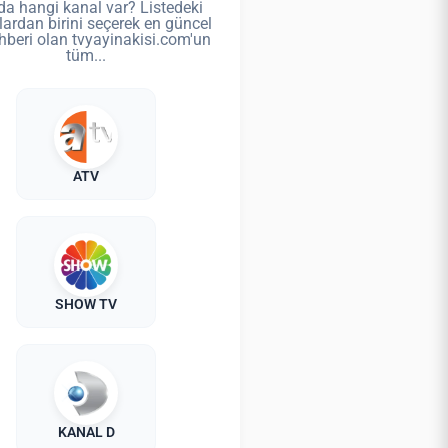
da hangi kanal var? Listedeki
lardan birini seçerek en güncel
hberi olan tvyayinakisi.com'un
tüm...
ATV
SHOW TV
KANAL D