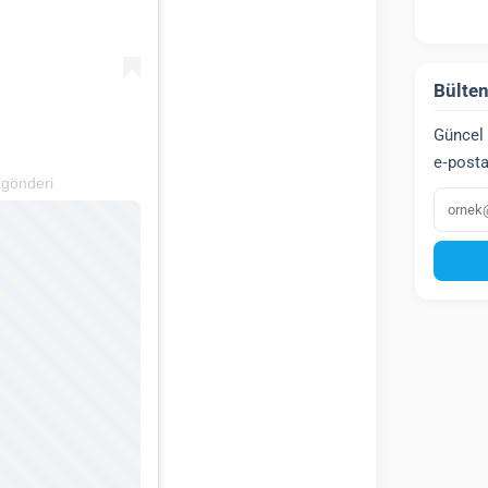
Bülten
Güncel 
e‑posta
 gönderi
E‑post