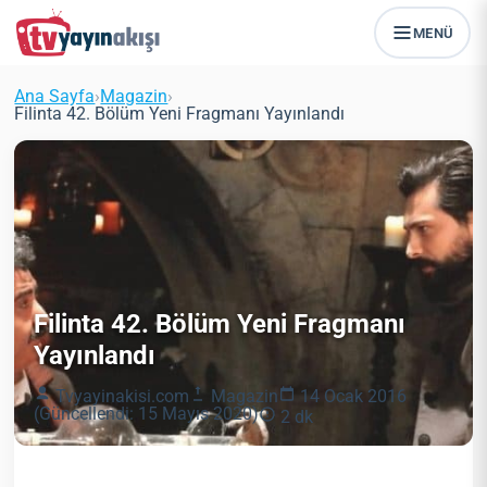
MENÜ
Ana Sayfa
›
Magazin
›
Filinta 42. Bölüm Yeni Fragmanı Yayınlandı
Filinta 42. Bölüm Yeni Fragmanı
Yayınlandı
Tvyayinakisi.com
Magazin
14 Ocak 2016
(Güncellendi: 15 Mayıs 2020)
2 dk