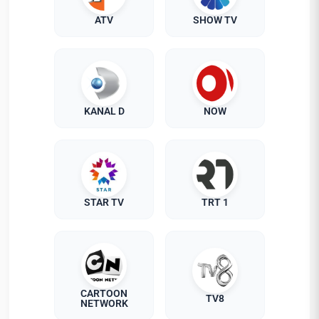
ATV
SHOW TV
KANAL D
NOW
STAR TV
TRT 1
CARTOON
TV8
NETWORK