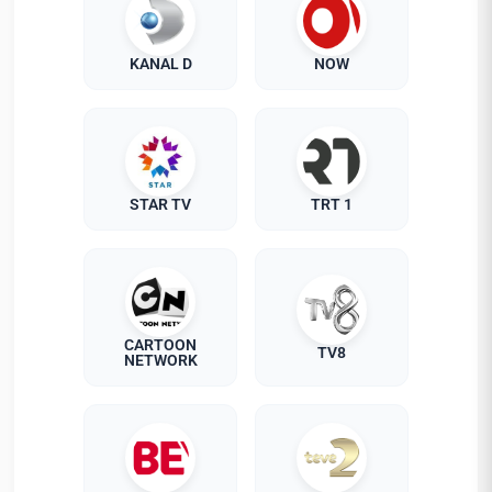
KANAL D
NOW
STAR TV
TRT 1
CARTOON
TV8
NETWORK