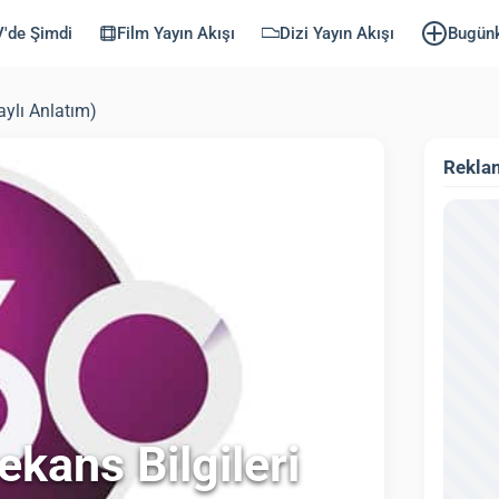
'de Şimdi
Film Yayın Akışı
Dizi Yayın Akışı
Bugün
aylı Anlatım)
Rekla
kans Bilgileri