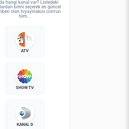
da hangi kanal var? Listedeki
lardan birini seçerek en güncel
hberi olan tvyayinakisi.com'un
tüm...
ATV
SHOW TV
KANAL D