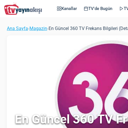
Kanallar
TV'de Bugün
TV
Ana Sayfa
›
Magazin
›
En Güncel 360 TV Frekans Bilgileri (Det
En Güncel 360 TV Fre