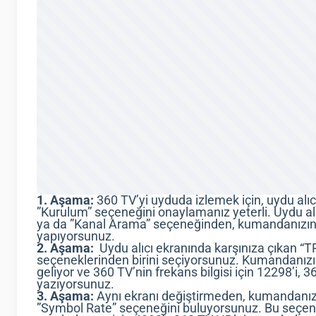
1. Aşama:
360 TV’yi uyduda izlemek için, uydu al
”Kurulum” seçeneğini onaylamanız yeterli. Uydu a
ya da ”Kanal Arama” seçeneğinden, kumandanızın yön
yapıyorsunuz.
2. Aşama:
Uydu alıcı ekranında karşınıza çıkan “
seçeneklerinden birini seçiyorsunuz. Kumandanızın 
geliyor ve 360 TV’nin frekans bilgisi için 12298’i, 3
yazıyorsunuz.
3. Aşama:
Aynı ekranı değiştirmeden, kumandanızın
”Symbol Rate” seçeneğini buluyorsunuz. Bu seçen