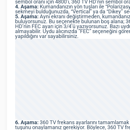
sembol oranı için 4800’ı, 360 TV HD’nin sembol or
4. Aşama:
Kumandanızın yön tuşları ile “Polarizasy
sekmeyi bulduğunuzda, “Vertical” ya da “Dikey” s
5. Aşama:
Aynı ekranı değiştirmeden, kumandanızın
buluyorsunuz. Bu seçenekte bulunan boş alana; 360
HD’nin FEC ayarı için 3/4’ü yazıyorsunuz. Bazı uyd
almayabilir. Uydu alıcınızda ”FEC” seçeneğini gör
yapıldığını var sayabilirsiniz.
6. Aşama:
360 TV frekans ayarlarını tamamlamak i
tuşunu onaylamanız gerekiyor. Böylece, 360 TV fre