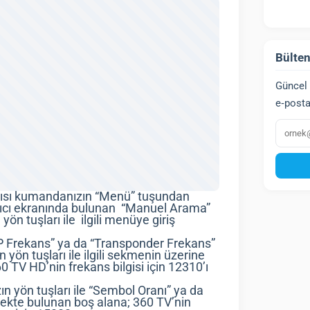
Bülten
Güncel 
e‑posta
E‑post
ıcısı kumandanızın “Menü” tuşundan
lıcı ekranında bulunan “Manuel Arama”
 tuşları ile ilgili menüye giriş
TP Frekans” ya da “Transponder Frekans”
yön tuşları ile ilgili sekmenin üzerine
60 TV HD’nin frekans bilgisi için 12310’ı
 yön tuşları ile “Sembol Oranı” ya da
ekte bulunan boş alana; 360 TV’nin