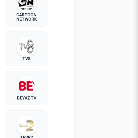
CARTOON
NETWORK
TV8
BEYAZ TV
TEVE2