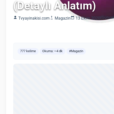
(Detaylı Anlatım)
(Güncel
Tvyayinakisi.com
Magazin
13 Ekim 2020
777 kelime
Okuma: ~4 dk
#Magazin