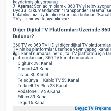
kaydetmiş oluyorsunuz.
7
.
Aşama:
Son adım olarak, 360 TV’yi televizyonunu
Uydu alıcı kumandanızın “Transponder Tarama” se
bulabilirsiniz. Uydu alıcı ekranında bulunan ”Kana
TV’yi ilk sıraya taşıyabilirsiniz.
Diğer Dijital TV Platformları Üzerinde 360
Bulunur?
360 TV ve 360 TV HD’yi diğer dijital TV platformlar
TV’nin bu platformlar üzerinde yayın yaptığı kanal
ilgili kanal numarası her dijital TV platformu için far
platformları için, 360 TV kanal numaraları:
Digiturk 29. Kanal
Dsmart 43.Kanal
Tivibu 30.Kanal
Teledünya – Kablo TV 53.Kanal
Turkcell TV Plus 28.Kanal
Vodafone TV 39.Kanal
Filbox 39.Kanal
Tkgs 16.Kanal
Beyaz TV Frekans 