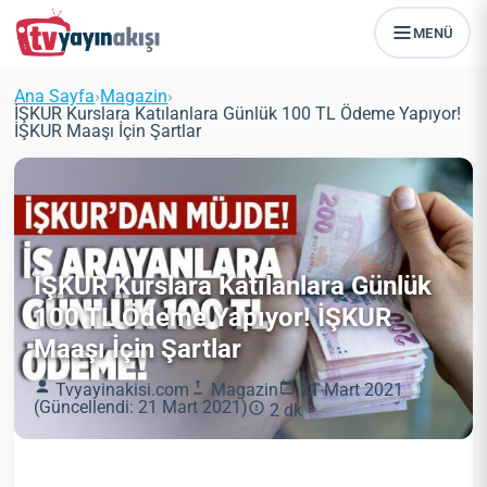
MENÜ
Ana Sayfa
›
Magazin
›
İŞKUR Kurslara Katılanlara Günlük 100 TL Ödeme Yapıyor!
İŞKUR Maaşı İçin Şartlar
İŞKUR Kurslara Katılanlara Günlük
100 TL Ödeme Yapıyor! İŞKUR
Maaşı İçin Şartlar
Tvyayinakisi.com
Magazin
21 Mart 2021
(Güncellendi: 21 Mart 2021)
2 dk