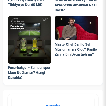
Ozan Akbaba’nın Eşi Buket
Türkiye’ye Döndü Mü?
Akbaba’nın Ameliyatı Nasıl
Geçti?
MasterChef Danilo Şef
Müslüman mı Oldu? Danilo
Zanna Din Değiştirdi mi?
Fenerbahçe – Samsunspor
Maçı Ne Zaman? Hangi
Kanalda?