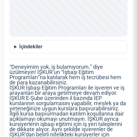
İçindekiler
“Deneyimim yok, iş bulamıyorum.” diye
üzülmeyin! İŞKUR’un “İşbaşı Eğitim
Programları”na katılarak hem iş tecrübesi hem
de para kazanabilirsiniz.
İŞKUR İşbaşı Eğitim Programları ile işveren ve iş
arayanları bir araya getirmeye devam ediyor.
İŞKUR E-Şube üzerinden il bazında İEP
kurslarının sorgulamasını yapabilir, meslek ya da
yeteneğinize uygun kurslara başvurabilirsiniz.
İlgili kursa başvurmadan katılım koşullarına dair
açıklamayı okumayı unutmayın. İŞKUR ayrıca
kursiyerlerin işbaşı eğitimi için iş yeri taleplerini
de dikkate alıyor. Aynı şekilde işverenler de
İŞKUR’dan belirli nitelikteki kursiyerler için