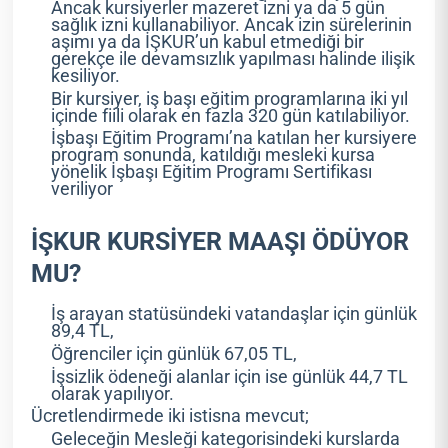
Ancak kursiyerler mazeret izni ya da 5 gün
sağlık izni kullanabiliyor. Ancak izin sürelerinin
aşımı ya da İŞKUR’un kabul etmediği bir
gerekçe ile devamsızlık yapılması halinde ilişik
kesiliyor.
Bir kursiyer, iş başı eğitim programlarına iki yıl
içinde fiili olarak en fazla 320 gün katılabiliyor.
İşbaşı Eğitim Programı’na katılan her kursiyere
program sonunda, katıldığı mesleki kursa
yönelik İşbaşı Eğitim Programı Sertifikası
veriliyor
İŞKUR KURSİYER MAAŞI ÖDÜYOR
MU?
İş arayan statüsündeki vatandaşlar için günlük
89,4 TL,
Öğrenciler için günlük 67,05 TL,
İşsizlik ödeneği alanlar için ise günlük 44,7 TL
olarak yapılıyor.
Ücretlendirmede iki istisna mevcut;
Geleceğin Mesleği kategorisindeki kurslarda