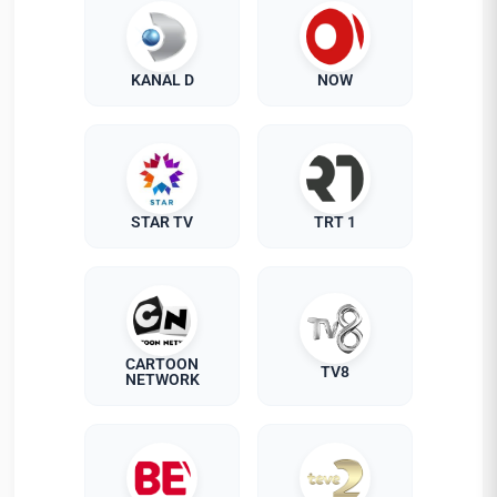
KANAL D
NOW
STAR TV
TRT 1
CARTOON
TV8
NETWORK