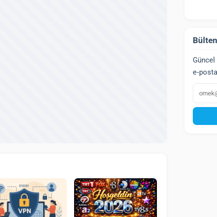
Bülten
Güncel 
e‑posta
E‑post