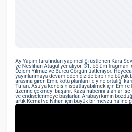
Ay Yapım tarafından yapımcılığı üstlenen Kara Sevd
ve Neslihan Atagül yer alıyor. 31. bölüm fragmanı or
Özlem Yılmaz ve Burcu Görgün üstleniyor. Heyecan
yayınlanmaya devam eden dizide birbirine büyük bir
arasına giren Emir, kötü planları ile yine ortalığı kar
Tufan, Asu'ya kendisin ispatlayabilmek için Emir'e 
üzerine çekmeyi başarır. Kaza haberini alanlar is
ve endişelenmeye başlarlar. Arabayı kimin bozduğu
artık Kemal ve Nihan için büyük bir mevzu haline ge