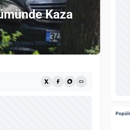
lümünde Kaza
llendi: 15 Mayıs 2020)
2 dk
Popüle