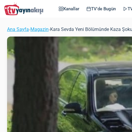
Kanallar
TV'de Bugün
TV
Ana Sayfa
›
Magazin
›
Kara Sevda Yeni Bölümünde Kaza Şok