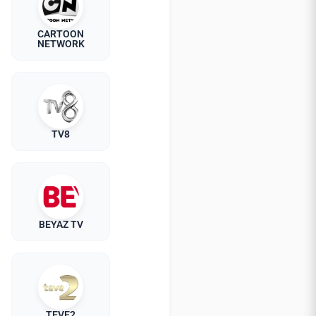
CARTOON
NETWORK
TV8
BEYAZ TV
TEVE2