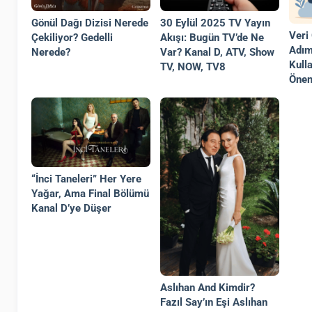
Gönül Dağı Dizisi Nerede
30 Eylül 2025 TV Yayın
Veri
Çekiliyor? Gedelli
Akışı: Bugün TV’de Ne
Adım
Nerede?
Var? Kanal D, ATV, Show
Kull
TV, NOW, TV8
Önem
“İnci Taneleri” Her Yere
Yağar, Ama Final Bölümü
Kanal D’ye Düşer
Aslıhan And Kimdir?
Fazıl Say’ın Eşi Aslıhan