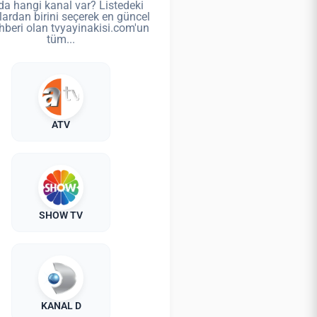
da hangi kanal var? Listedeki
lardan birini seçerek en güncel
hberi olan tvyayinakisi.com'un
tüm...
ATV
SHOW TV
KANAL D