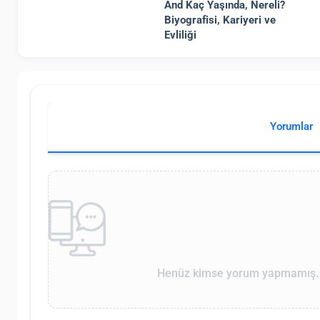
And Kaç Yaşında, Nereli?
Biyografisi, Kariyeri ve
Evliliği
Yorumlar
Henüz kimse yorum yapmamış. İ