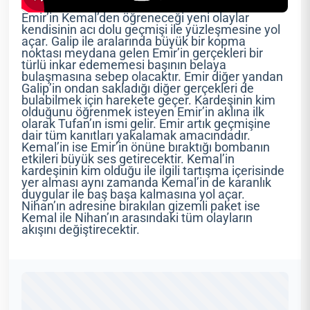
Emir’in Kemal’den öğreneceği yeni olaylar
kendisinin acı dolu geçmişi ile yüzleşmesine yol
açar. Galip ile aralarında büyük bir kopma
noktası meydana gelen Emir’in gerçekleri bir
türlü inkar edememesi başının belaya
bulaşmasına sebep olacaktır. Emir diğer yandan
Galip’in ondan sakladığı diğer gerçekleri de
bulabilmek için harekete geçer. Kardeşinin kim
olduğunu öğrenmek isteyen Emir’in aklına ilk
olarak Tufan’ın ismi gelir. Emir artık geçmişine
dair tüm kanıtları yakalamak amacındadır.
Kemal’in ise Emir’in önüne bıraktığı bombanın
etkileri büyük ses getirecektir. Kemal’in
kardeşinin kim olduğu ile ilgili tartışma içerisinde
yer alması aynı zamanda Kemal’in de karanlık
duygular ile baş başa kalmasına yol açar.
Nihan’ın adresine bırakılan gizemli paket ise
Kemal ile Nihan’ın arasındaki tüm olayların
akışını değiştirecektir.