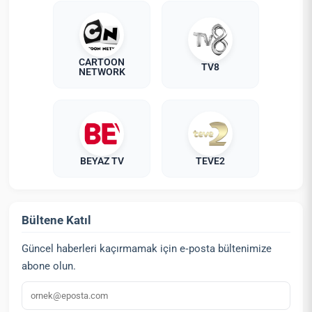
CARTOON
TV8
NETWORK
BEYAZ TV
TEVE2
Bültene Katıl
Güncel haberleri kaçırmamak için e‑posta bültenimize
abone olun.
E‑posta