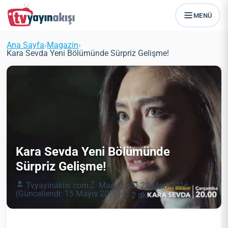
MENÜ
Ana Sayfa
›
Magazin
›
Kara Sevda Yeni Bölümünde Sürpriz Gelişme!
Kara Sevda Yeni Bölümünde
Sürpriz Gelişme!
Tvyayinakisi.com
Magazin
22 Mart 2016
(Güncellendi: 15 Mayıs 2020)
2 dk