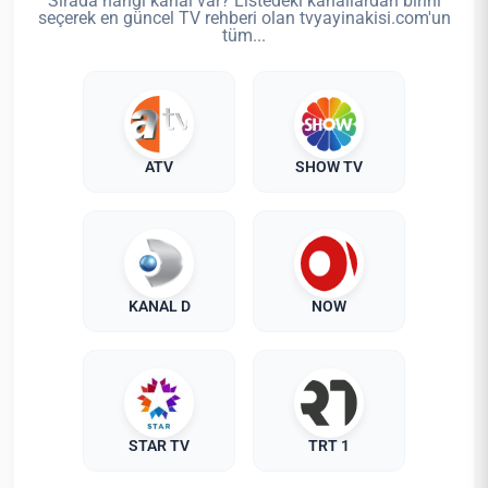
Sırada hangi kanal var? Listedeki kanallardan birini
seçerek en güncel TV rehberi olan tvyayinakisi.com'un
tüm...
ATV
SHOW TV
KANAL D
NOW
STAR TV
TRT 1