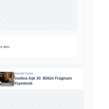
z atın.
Sonraki Haber →
İnadına Aşk 30. Bölüm Fragmanı
Yayınlandı