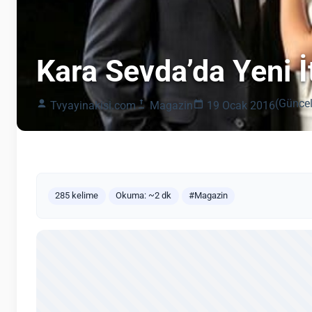
Kara Sevda’da Yeni İt
(Güncel
Tvyayinakisi.com
Magazin
19 Ocak 2016
285 kelime
Okuma: ~2 dk
#Magazin