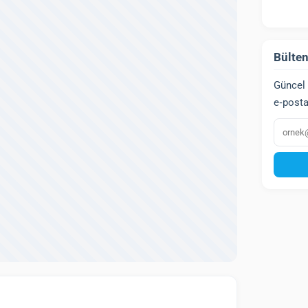
Bülten
Güncel 
e‑posta
E‑post