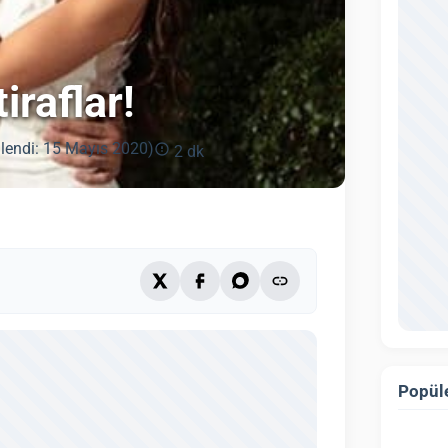
iraflar!
lendi: 15 Mayıs 2020)
2 dk
Popüle