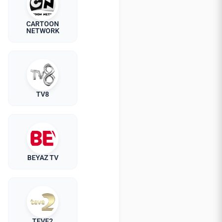
CARTOON
NETWORK
TV8
BEYAZ TV
TEVE2