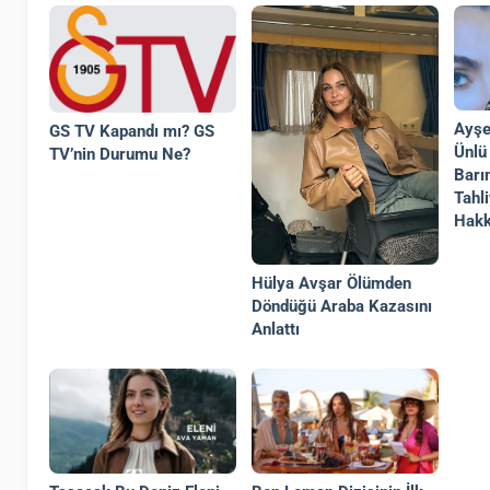
Ayşe
GS TV Kapandı mı? GS
Ünlü
TV’nin Durumu Ne?
Barı
Tahl
Hakk
Hülya Avşar Ölümden
Döndüğü Araba Kazasını
Anlattı