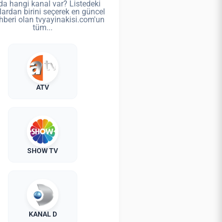
da hangi kanal var? Listedeki
lardan birini seçerek en güncel
hberi olan tvyayinakisi.com'un
tüm...
ATV
SHOW TV
KANAL D