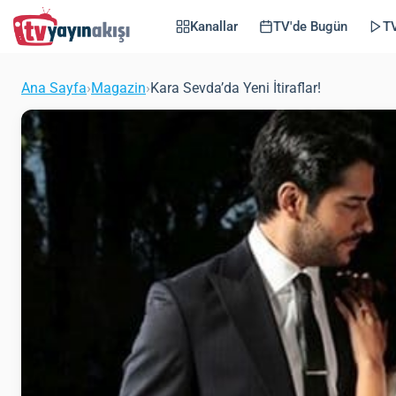
Kanallar
TV'de Bugün
TV
Ana Sayfa
›
Magazin
›
Kara Sevda’da Yeni İtiraflar!