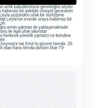
ın artık kabullenmesi gerektiğini söyler.
n habersiz bir şekilde cinayet gecesinin
te Leyla yüzünden ufak bir sürtüşme
tiği Leyla’nın evinde oraya habersiz bir
çer.
ğru emin adımlar ile yaklaşmaktadır.
ile ilgili ufak sıkıntılar
i herkese yönelik yıpratıcı ve kendine
rir.
Zeynep’e ise Emir’in güveni tamdır. 20
 olan Kara Sevda dizisini Star TV