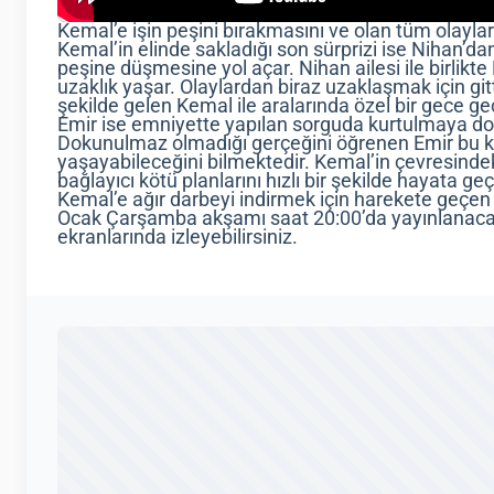
Kemal’e işin peşini bırakmasını ve olan tüm olaylar
Kemal’in elinde sakladığı son sürprizi ise Nihan’da
peşine düşmesine yol açar. Nihan ailesi ile birlik
uzaklık yaşar. Olaylardan biraz uzaklaşmak için git
şekilde gelen Kemal ile aralarında özel bir gece ge
Emir ise emniyette yapılan sorguda kurtulmaya do
Dokunulmaz olmadığı gerçeğini öğrenen Emir bu konu 
yaşayabileceğini bilmektedir. Kemal’in çevresindek
bağlayıcı kötü planlarını hızlı bir şekilde hayata geçi
Kemal’e ağır darbeyi indirmek için harekete geçen 
Ocak Çarşamba akşamı saat 20:00’da yayınlanacak
ekranlarında izleyebilirsiniz.