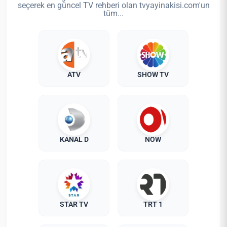
seçerek en güncel TV rehberi olan tvyayinakisi.com'un
tüm...
ATV
SHOW TV
KANAL D
NOW
STAR TV
TRT 1