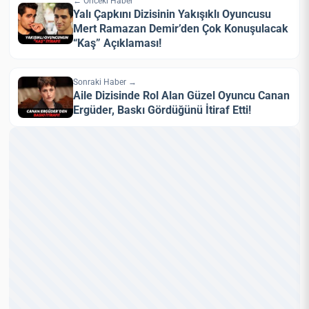
← Önceki Haber
Yalı Çapkını Dizisinin Yakışıklı Oyuncusu
Mert Ramazan Demir’den Çok Konuşulacak
“Kaş” Açıklaması!
Sonraki Haber →
Aile Dizisinde Rol Alan Güzel Oyuncu Canan
Ergüder, Baskı Gördüğünü İtiraf Etti!