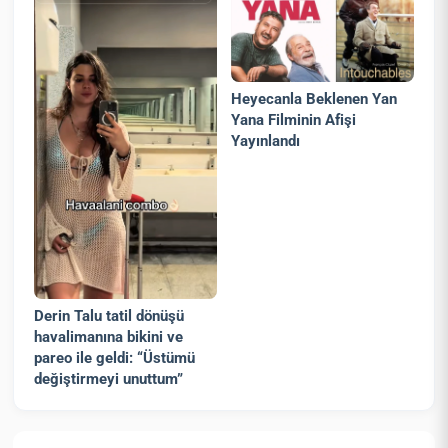
Heyecanla Beklenen Yan
Yana Filminin Afişi
Yayınlandı
Derin Talu tatil dönüşü
havalimanına bikini ve
pareo ile geldi: “Üstümü
değiştirmeyi unuttum”