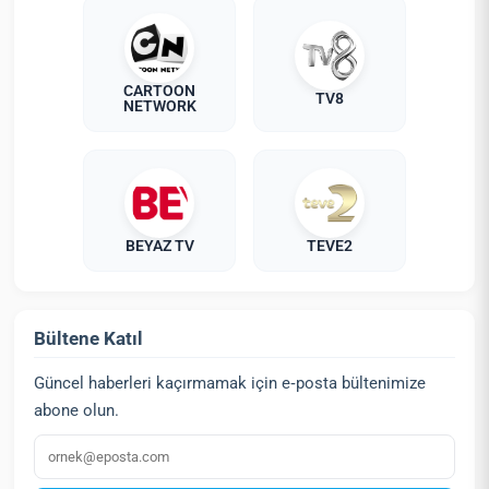
CARTOON
TV8
NETWORK
BEYAZ TV
TEVE2
Bültene Katıl
Güncel haberleri kaçırmamak için e‑posta bültenimize
abone olun.
E‑posta