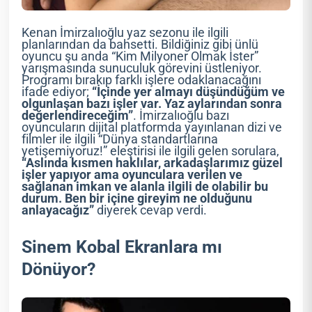
Kenan İmirzalıoğlu yaz sezonu ile ilgili
planlarından da bahsetti. Bildiğiniz gibi ünlü
oyuncu şu anda “Kim Milyoner Olmak İster”
yarışmasında sunuculuk görevini üstleniyor.
Programı bırakıp farklı işlere odaklanacağını
ifade ediyor;
“İçinde yer almayı düşündüğüm ve
olgunlaşan bazı işler var. Yaz aylarından sonra
değerlendireceğim”
. İmirzalıoğlu bazı
oyuncuların dijital platformda yayınlanan dizi ve
filmler ile ilgili “Dünya standartlarına
yetişemiyoruz!” eleştirisi ile ilgili gelen sorulara,
“Aslında kısmen haklılar, arkadaşlarımız güzel
işler yapıyor ama oyunculara verilen ve
sağlanan imkan ve alanla ilgili de olabilir bu
durum. Ben bir içine gireyim ne olduğunu
anlayacağız”
diyerek cevap verdi.
Sinem Kobal Ekranlara mı
Dönüyor?