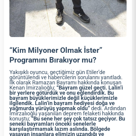
“Kim Milyoner Olmak İster”
Programını Bırakıyor mu?
Yakışıklı oyuncu, geçtiğimiz gün Etiler’de
görüntülendi ve habercilerin sorularını yanıtladı.
İlk olarak Ramazan Bayramı hakkında konuşan
Kenan İmirzalıoğlu;
“Bayram güzel geçti. Lalin’i
bir yerlere götürdük ve onu eğlendirdik. Bu
bayram büyüklerimizle değil küçüklerimizle
ilgilendik. Lalin’in bayram hediyesi doğa ve
yağmurda yürüyüş yapmak oldu”
dedi. Ardından
İmirzalıoğlu yaşanılan deprem felaketi hakkında
konuştu;
“Bu sene her şey çok tatsız geçiyor. Bu
seneki bayramları önceki senelerle
karşılaştırmamak lazım aslında. Bölgede
yaşayan insanlara elimizin uzandığı ve