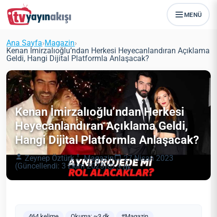
MENÜ
Ana Sayfa
›
Magazin
›
Kenan İmirzalıoğlu’ndan Herkesi Heyecanlandıran Açıklama
Geldi, Hangi Dijital Platformla Anlaşacak?
Kenan İmirzalıoğlu’ndan Herkesi
Heyecanlandıran Açıklama Geldi,
Hangi Dijital Platformla Anlaşacak?
Zeynep Öztürk
Magazin
27 Nisan 2023
(Güncellendi: 3 Ekim 2025)
3 dk
464 kelime
Okuma: ~3 dk
#Magazin