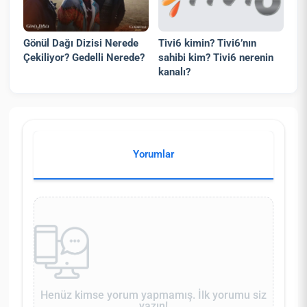
Gönül Dağı Dizisi Nerede
Tivi6 kimin? Tivi6’nın
Çekiliyor? Gedelli Nerede?
sahibi kim? Tivi6 nerenin
kanalı?
Yorumlar
Henüz kimse yorum yapmamış. İlk yorumu siz
yazın!