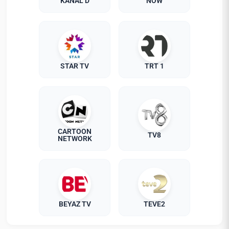
KANAL D
NOW
STAR TV
TRT 1
CARTOON
TV8
NETWORK
BEYAZ TV
TEVE2