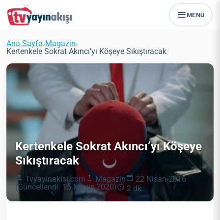
MENÜ
Ana Sayfa
›
Magazin
›
Kertenkele Sokrat Akıncı’yı Köşeye Sıkıştıracak
Kertenkele Sokrat Akıncı’yı Köşeye
Sıkıştıracak
Tvyayinakisi.com
Magazin
22 Nisan 2016
(Güncellendi: 15 Mayıs 2020)
2 dk