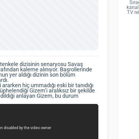
Sıra
kanal
TV re
rtenkele dizisinin senaryosu Savaş
afından kaleme alınıyor. Başrollerinde
un yer aldığı dizinin son bölüm
rdı.
 ararken hiç ummadığı eski bir tanıdığı
şüphelendiği Gizem’i aralıksız bir şekilde
edildiği anlayan Gizem, bu durum