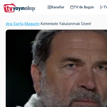
Kanallar
TV'de Bugün
TV
Ana Sayfa
›
Magazin
›
Kertenkele Yakalanmak Üzere!