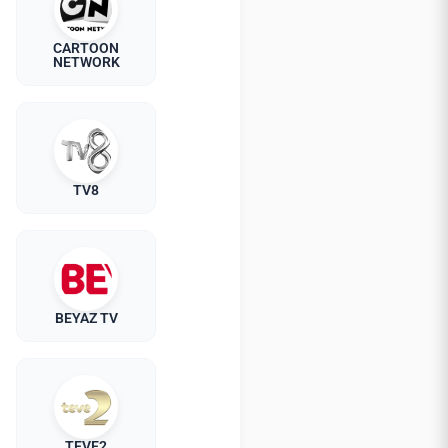
CARTOON
NETWORK
TV8
BEYAZ TV
TEVE2