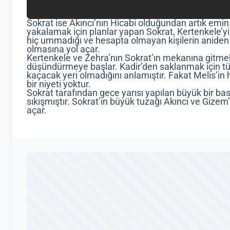
Sokrat ise Akıncı’nın Hicabi olduğundan artık emin
yakalamak için planlar yapan Sokrat, Kertenkele’y
hiç ummadığı ve hesapta olmayan kişilerin aniden k
olmasına yol açar.
Kertenkele ve Zehra’nın Sokrat’ın mekanına gitmek
düşündürmeye başlar. Kadir’den saklanmak için türl
kaçacak yeri olmadığını anlamıştır. Fakat Melis’in h
bir niyeti yoktur.
Sokrat tarafından gece yarısı yapılan büyük bir bas
sıkışmıştır. Sokrat’ın büyük tuzağı Akıncı ve Gize
açar.