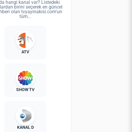
da hangi kanal var? Listedeki
lardan birini seçerek en güncel
hberi olan tvyayinakisi.com'un
tüm...
ATV
SHOW TV
KANAL D