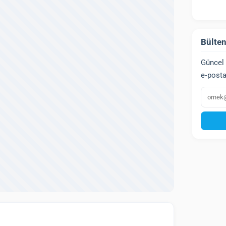
Bülten
Güncel 
e‑posta
E‑post