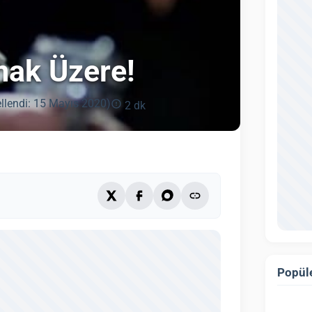
mak Üzere!
llendi: 15 Mayıs 2020)
2 dk
Popüle