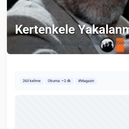
Kertenkele Yakalan
(Günce
Tvyayinakisi.com
Magazin
29 Nisan 2016
263 kelime
Okuma: ~2 dk
#Magazin