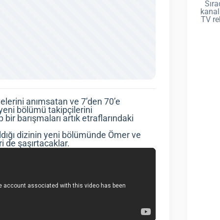
Sıra
kanal
TV re
nelerini anımsatan ve 7’den 70’e
 yeni bölümü takipçilerini
 bir barışmaları artık etraflarındaki
aldığı dizinin yeni bölümünde Ömer ve
ri de şaşırtacaklar.