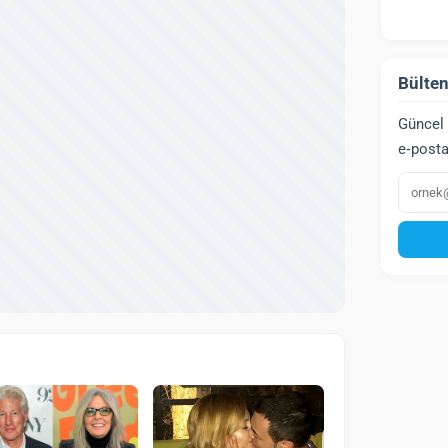
Bülten
Güncel 
e‑posta
E‑post