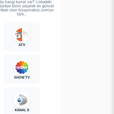
da hangi kanal var? Listedeki
lardan birini seçerek en güncel
hberi olan tvyayinakisi.com'un
tüm...
ATV
SHOW TV
KANAL D