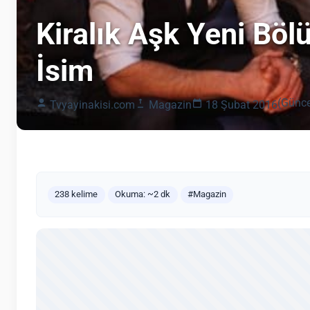
Kiralık Aşk Yeni Bö
İsim
(Günce
Tvyayinakisi.com
Magazin
18 Şubat 2016
238 kelime
Okuma: ~2 dk
#Magazin