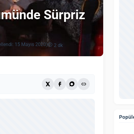
lümünde Sürpriz
llendi: 15 Mayıs 2020)
2 dk
Popüle