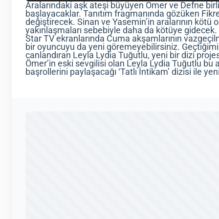
Aralarındaki aşk ateşi büyüyen Ömer ve Defne bir
başlayacaklar. Tanıtım fragmanında gözüken Fikret
değiştirecek. Sinan ve Yasemin’in aralarının kötü 
yakınlaşmaları sebebiyle daha da kötüye gidecek.
Star TV ekranlarında Cuma akşamlarının vazgeçilme
bir oyuncuyu da yeni göremeyebilirsiniz. Geçtiğimiz
canlandıran Leyla Lydia Tuğutlu, yeni bir dizi projes
Ömer’in eski sevgilisi olan Leyla Lydia Tuğutlu bu a
başrollerini paylaşacağı ‘Tatlı İntikam’ dizisi ile ye