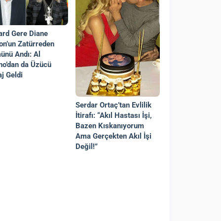
ard Gere Diane
on’un Zatürreden
ünü Andı: Al
no’dan da Üzücü
j Geldi
Serdar Ortaç’tan Evlilik
İtirafı: “Akıl Hastası İşi,
Bazen Kıskanıyorum
Ama Gerçekten Akıl İşi
Değil!”