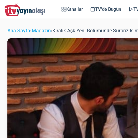
Kanallar
TV'de Bugün
TV
Ana Sayfa
›
Magazin
›
Kiralık Aşk Yeni Bölümünde Sürpriz İsi