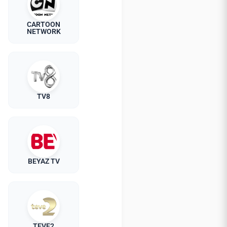
CARTOON
NETWORK
TV8
BEYAZ TV
TEVE2