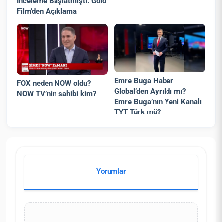
İnceleme Başlatmıştı: Gold
Film’den Açıklama
Emre Buga Haber
FOX neden NOW oldu?
Global’den Ayrıldı mı?
NOW TV’nin sahibi kim?
Emre Buga’nın Yeni Kanalı
TYT Türk mü?
Yorumlar