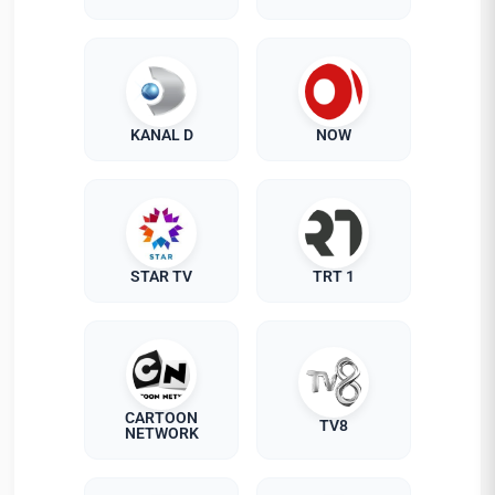
KANAL D
NOW
STAR TV
TRT 1
CARTOON
TV8
NETWORK