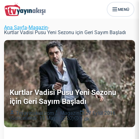
MENÜ
Ana Sayfa
›
Magazin
›
Kurtlar Vadisi Pusu Yeni Sezonu için Geri Sayım Başladı
Kurtlar Vadisi Pusu Yeni Sezonu
için Geri Sayım Başladı
Tvyayinakisi.com
Magazin
27 Eylül 2016
(Güncellendi: 15 Mayıs 2020)
1 dk