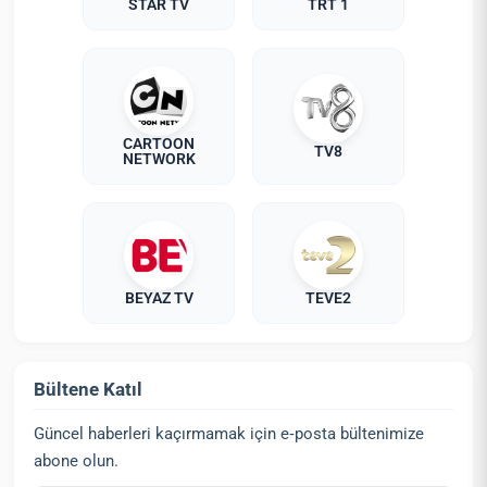
STAR TV
TRT 1
CARTOON
TV8
NETWORK
BEYAZ TV
TEVE2
Bültene Katıl
Güncel haberleri kaçırmamak için e‑posta bültenimize
abone olun.