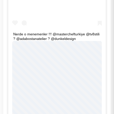
Nerde o menemenler !!! @masterchefturkiye @tv8stili
? @adabostanatelier ? @dunkeldesign