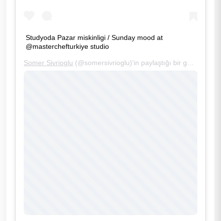
Studyoda Pazar miskinligi / Sunday mood at
@masterchefturkiye studio
Somer Sivrioglu
(@somersivrioglu)'in paylaştığı bir gönderi (
20