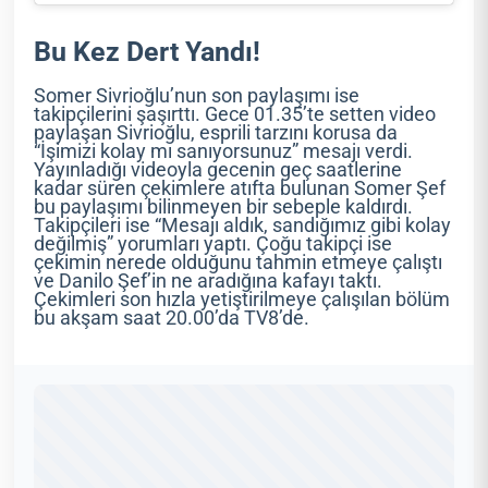
Bu Kez Dert Yandı!
Somer Sivrioğlu’nun son paylaşımı ise
takipçilerini şaşırttı. Gece 01.35’te setten video
paylaşan Sivrioğlu, esprili tarzını korusa da
“İşimizi kolay mı sanıyorsunuz” mesajı verdi.
Yayınladığı videoyla gecenin geç saatlerine
kadar süren çekimlere atıfta bulunan Somer Şef
bu paylaşımı bilinmeyen bir sebeple kaldırdı.
Takipçileri ise “Mesajı aldık, sandığımız gibi kolay
değilmiş” yorumları yaptı. Çoğu takipçi ise
çekimin nerede olduğunu tahmin etmeye çalıştı
ve Danilo Şef’in ne aradığına kafayı taktı.
Çekimleri son hızla yetiştirilmeye çalışılan bölüm
bu akşam saat 20.00’da TV8’de.