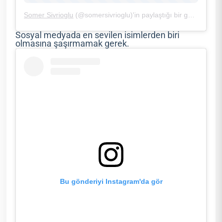
Somer Sivrioglu
(@somersivrioglu)'in paylaştığı bir gönderi (
7 
Sosyal medyada en sevilen isimlerden biri
olmasına şaşırmamak gerek.
Bu gönderiyi Instagram'da gör