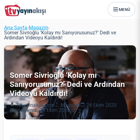
MENÜ
Ana Sayfa
›
Magazin
›
Somer Sivrioğlu ‘Kolay mı Sanıyorusunuz?’ Dedi ve
Ardından Videoyu Kaldırdı!
Somer Sivrioğlu ‘Kolay mı
Sanıyorusunuz?’ Dedi ve Ardından
Videoyu Kaldırdı!
Tvyayinakisi.com
Magazin
24 Ekim 2020
(Güncellendi: 24 Ekim 2020)
2 dk