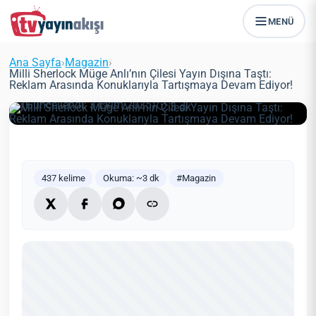
Milli Sherlock Müge Anlı’nın Çilesi
MENÜ
Yayın Dışına Taştı: Reklam
Arasında Konuklarıyla Tartışmaya
Ana Sayfa
›
Magazin
›
Devam Ediyor!
Milli Sherlock Müge Anlı’nın Çilesi Yayın Dışına Taştı:
Reklam Arasında Konuklarıyla Tartışmaya Devam Ediyor!
Zeynep Öztürk
Magazin
12 Mayıs 2021
(Güncellendi: 3 Ekim 2025)
3 dk
437 kelime
Okuma: ~3 dk
#Magazin