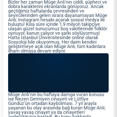
Bizler her zaman Müge Anlı’nın ciddi, şüpheci ve
dobra karakterini ekranlarda görüyoruz. Ancak
geçtiğimiz haftalarda çevresinden ve
seyircilerinden gelen ısrara dayanamayan Müge
Anlı; Instagram hesabı açarak sosyal medya ile
buluştu! Kısa süre içinde 1,9 milyon takipçiye
ulaşan güzel sunucumuz boş vakitlerinde folklör
oynuyor, kanun çalıyor ve şarkı söylüyormuş!
Hatta İstanbul Üniversitesinde online olarak
Sosyoloji bile okuyormuş. Her daim kendini
geliştirmeye açık olan Müge Anlı, tüm kadınlara
ilham olmaya devam ediyor.
Müge Anlı’nın bu haftaya damga vuran konusu
ise Nezen Germiyen cinayeti ve Lütfiye
Gündüz’ün ortadan kaybolması. 7 yıl arayla
yaşanan bu olay arasında bağ kuran Müge Anlı;
yavaş yavaş cinayet ya da cinayetleri
aydınlatmaya başladı. Bu konu hakkında