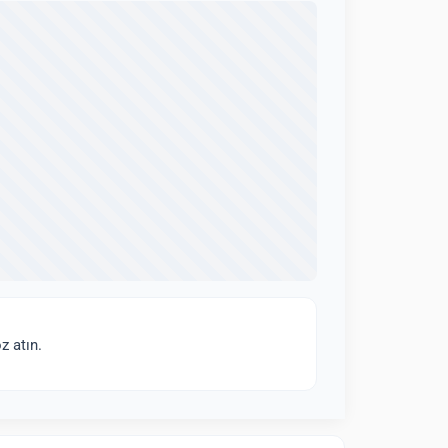
z atın.