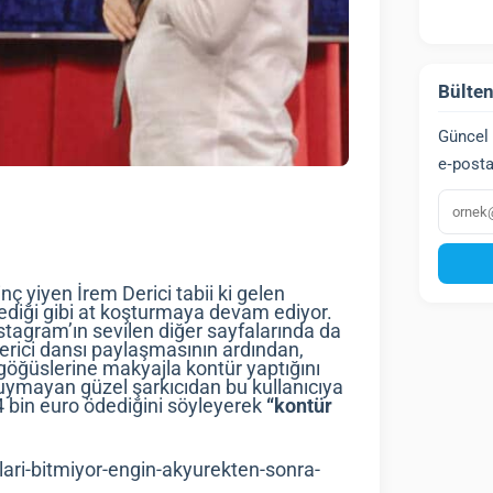
Bülten
Güncel 
e‑posta
E‑post
ç yiyen İrem Derici tabii ki gelen
tediği gibi at koşturmaya devam ediyor.
tagram’ın sevilen diğer sayfalarında da
erici dansı paylaşmasının ardından,
 göğüslerine makyajla kontür yaptığını
 duymayan güzel şarkıcıdan bu kullanıcıya
 bin euro ödediğini söyleyerek
“kontür
lari-bitmiyor-engin-akyurekten-sonra-