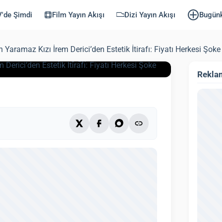
afı: Fiyatı
'de Şimdi
Film Yayın Akışı
Dizi Yayın Akışı
Bugün
Yaramaz Kızı İrem Derici’den Estetik İtirafı: Fiyatı Herkesi Şoke 
ndi: 3 Ekim 2025)
3 dk
Rekla