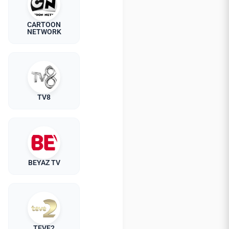
CARTOON
NETWORK
TV8
BEYAZ TV
TEVE2