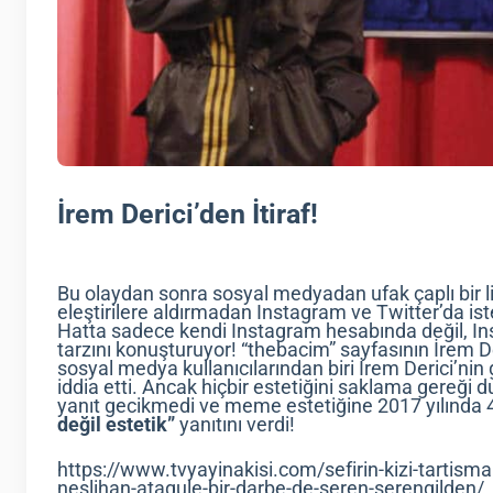
İrem Derici’den İtiraf!
Bu olaydan sonra sosyal medyadan ufak çaplı bir lin
eleştirilere aldırmadan Instagram ve Twitter’da is
Hatta sadece kendi Instagram hesabında değil, Ins
tarzını konuşturuyor! “thebacim” sayfasının İrem D
sosyal medya kullanıcılarından biri İrem Derici’nin
iddia etti. Ancak hiçbir estetiğini saklama gereği
yanıt gecikmedi ve meme estetiğine 2017 yılında 4
değil estetik”
yanıtını verdi!
https://www.tvyayinakisi.com/sefirin-kizi-tartisma
neslihan-atagule-bir-darbe-de-seren-serengilden/