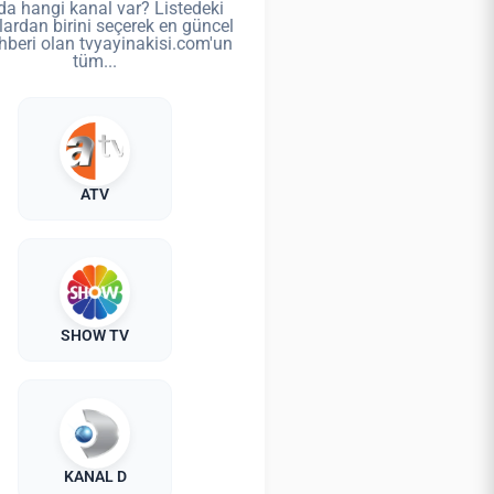
da hangi kanal var? Listedeki
lardan birini seçerek en güncel
hberi olan tvyayinakisi.com'un
tüm...
ATV
SHOW TV
KANAL D