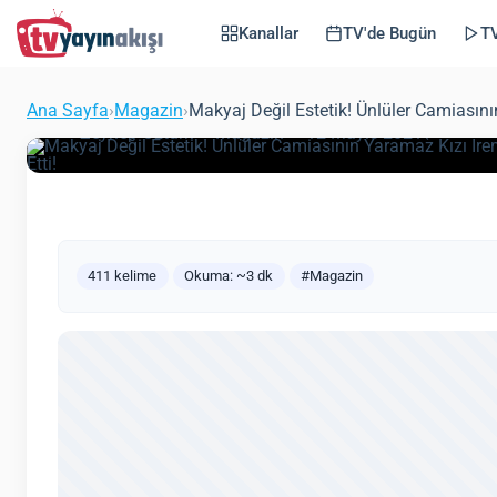
Derici’den Estetik İtir
Kanallar
TV'de Bugün
TV
Herkesi Şoke Etti!
Ana Sayfa
›
Magazin
›
Makyaj Değil Estetik! Ünlüler Camiasının 
(Güncelle
Zeynep Öztürk
Magazin
12 Mayıs 2021
411 kelime
Okuma: ~3 dk
#Magazin