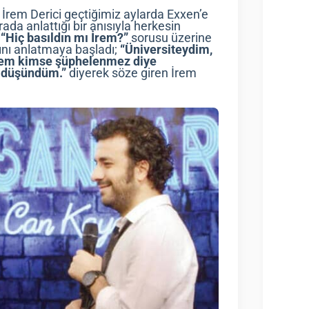
n İrem Derici geçtiğimiz aylarda Exxen’e
da anlattığı bir anısıyla herkesin
n
“Hiç basıldın mı İrem?”
sorusu üzerine
ını anlatmaya başladı;
“Üniversiteydim,
sem kimse şüphelenmez diye
e düşündüm.”
diyerek söze giren İrem