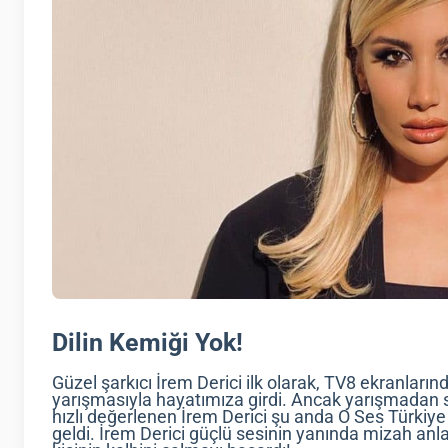
Dilin Kemiği Yok!
Güzel şarkıcı İrem Derici ilk olarak, TV8 ekranları
yarışmasıyla hayatımıza girdi. Ancak yarışmadan s
hızlı değerlenen İrem Derici şu anda O Ses Türkiye j
geldi. İrem Derici güçlü sesinin yanında mizah anlay