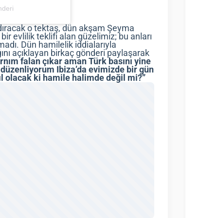
nderi
andıracak o tektaş, dün akşam Şeyma
 evlilik teklifi alan güzelimiz; bu anları
adı. Dün hamilelik iddialarıyla
nı açıklayan birkaç gönderi paylaşarak
rnım falan çıkar aman Türk basını yine
i düzenliyorum Ibiza’da evimizde bir gün
 olacak ki hamile halimde değil mi?”