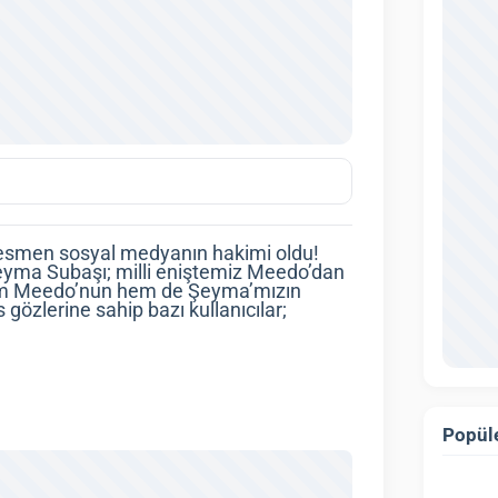
resmen sosyal medyanın hakimi oldu!
yma Subaşı; milli eniştemiz Meedo’dan
da hem Meedo’nun hem de Şeyma’mızın
özlerine sahip bazı kullanıcılar;
Popüle