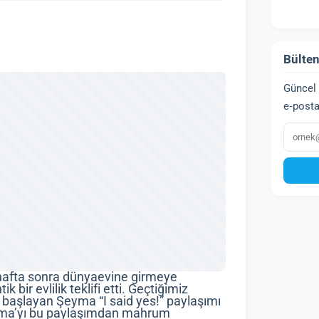
Bülten
Güncel 
e‑posta
E‑post
 hafta sonra dünyaevine girmeye
bir evlilik teklifi etti. Geçtiğimiz
a başlayan Şeyma “I said yes!” paylaşımı
eyma’yı bu paylaşımdan mahrum