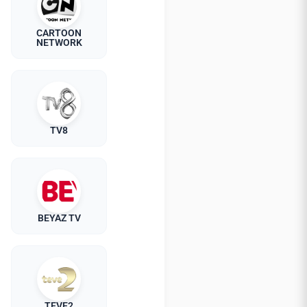
CARTOON
NETWORK
TV8
BEYAZ TV
TEVE2