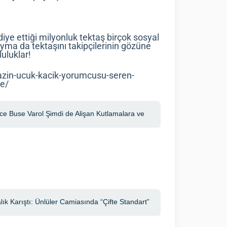
ye ettiği milyonluk tektaş birçok sosyal
ma da tektaşını takipçilerinin gözüne
uluklar!
zin-ucuk-kacik-yorumcusu-seren-
de/