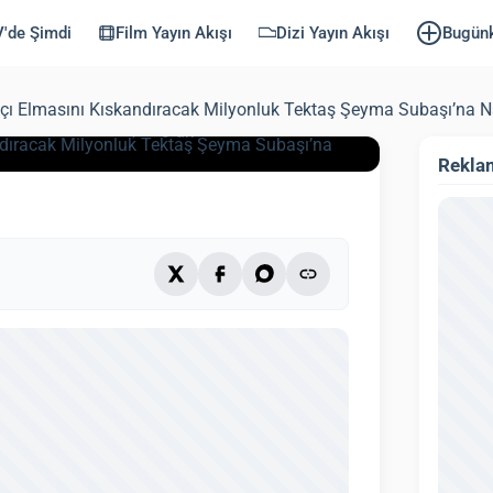
eyma Subaşı’na
'de Şimdi
Film Yayın Akışı
Dizi Yayın Akışı
Bugün
kçı Elmasını Kıskandıracak Milyonluk Tektaş Şeyma Subaşı’na N
endi: 3 Ekim 2025)
3 dk
Rekla