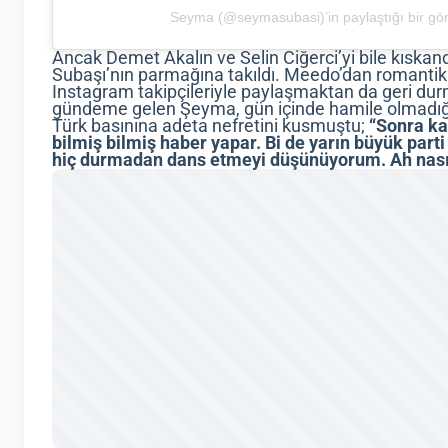
Seyma (@seymasubasi)’in paylaştığı bir gö
Ancak Demet Akalın ve Selin Ciğerci’yi bile kısk
Subaşı’nın parmağına takıldı. Meedo’dan romantik bir
Instagram takipçileriyle paylaşmaktan da geri durm
gündeme gelen Şeyma, gün içinde hamile olmadığı
Türk basınına adeta nefretini kusmuştu;
“Sonra ka
bilmiş bilmiş haber yapar. Bi de yarın büyük part
hiç durmadan dans etmeyi düşünüyorum. Ah nasıl