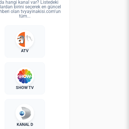
da hangi kanal var? Listedeki
lardan birini seçerek en güncel
hberi olan tvyayinakisi.com'un
tüm...
ATV
SHOW TV
KANAL D