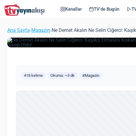
Milyonluk Tektaş Ş
Kanallar
TV'de Bugün
TV
Nasip Oldu!
Ana Sayfa
›
Magazin
›
Ne Demet Akalın Ne Selin Ciğerci: Kaşı
(Güncell
Zeynep Öztürk
Magazin
3 Haziran 2021
418 kelime
Okuma: ~3 dk
#Magazin