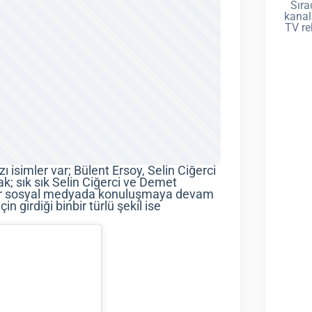
Sıra
kanal
TV re
ı isimler var; Bülent Ersoy, Selin Ciğerci
k; sık sık Selin Ciğerci ve Demet
ntalar sosyal medyada konuluşmaya devam
in girdiği binbir türlü şekil ise