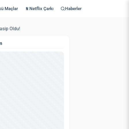
kü Maçlar
Netflix Çarkı
Haberler
asip Oldu!
m