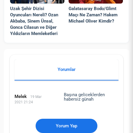
Uzak Şehir Dizisi
Galatasaray Bodo/Glimt
Oyuncuları Nereli? Ozan
Maçı Ne Zaman? Hakem
Akbaba, Sinem Ünsal,
Michael Oliver Kimdir?
Gonca Cilasun ve Diğer
Yıldızların Memleketleri
Yorumlar
Başına geliceklerden
Melek
19 Mar
habersiz günah
2021 21:24
Yorum Yap