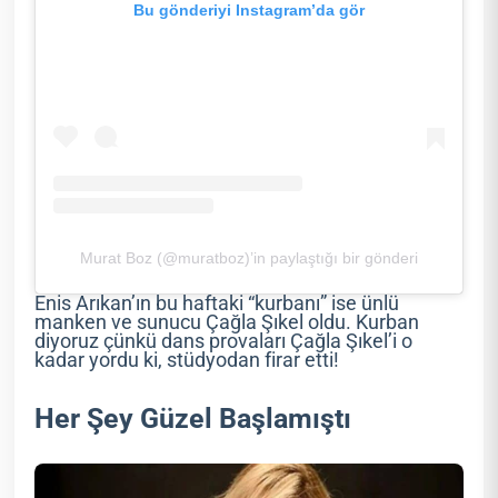
Bu gönderiyi Instagram’da gör
Murat Boz (@muratboz)’in paylaştığı bir gönderi
Enis Arıkan’ın bu haftaki “kurbanı” ise ünlü
manken ve sunucu Çağla Şıkel oldu. Kurban
diyoruz çünkü dans provaları Çağla Şıkel’i o
kadar yordu ki, stüdyodan firar etti!
Her Şey Güzel Başlamıştı