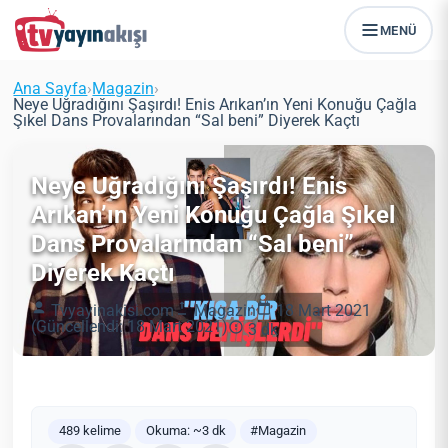
MENÜ
Ana Sayfa
›
Magazin
›
Neye Uğradığını Şaşırdı! Enis Arıkan’ın Yeni Konuğu Çağla
Şıkel Dans Provalarından “Sal beni” Diyerek Kaçtı
Neye Uğradığını Şaşırdı! Enis
Arıkan’ın Yeni Konuğu Çağla Şıkel
Dans Provalarından “Sal beni”
Diyerek Kaçtı
Tvyayinakisi.com
Magazin
18 Mart 2021
(Güncellendi: 18 Mart 2021)
3 dk
489 kelime
Okuma: ~3 dk
#Magazin