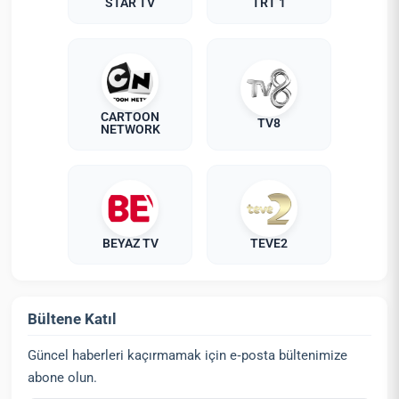
STAR TV
TRT 1
CARTOON
TV8
NETWORK
BEYAZ TV
TEVE2
Bültene Katıl
Güncel haberleri kaçırmamak için e‑posta bültenimize
abone olun.