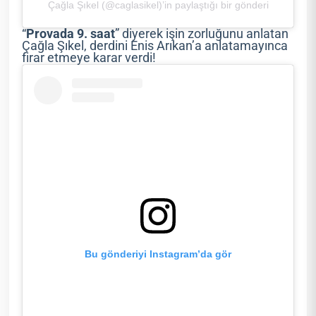
Çağla Şıkel (@caglasikel)’in paylaştığı bir gönderi
“
Provada 9. saat
” diyerek işin zorluğunu anlatan
Çağla Şıkel, derdini Enis Arıkan’a anlatamayınca
firar etmeye karar verdi!
Bu gönderiyi Instagram’da gör