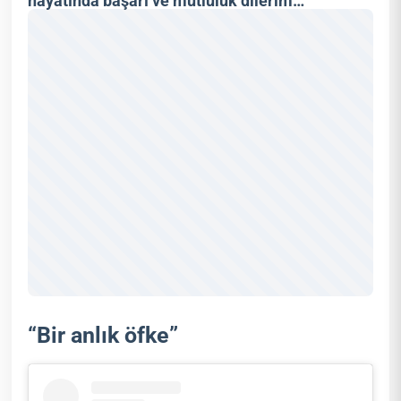
hayatında başarı ve mutluluk dilerim…
”
“Bir anlık öfke”