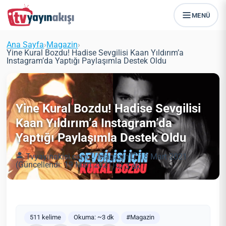
MENÜ
Ana Sayfa
›
Magazin
›
Yine Kural Bozdu! Hadise Sevgilisi Kaan Yıldırım’a
Instagram’da Yaptığı Paylaşımla Destek Oldu
Yine Kural Bozdu! Hadise Sevgilisi
Kaan Yıldırım’a Instagram’da
Yaptığı Paylaşımla Destek Oldu
Tvyayinakisi.com
Magazin
18 Mart 2021
(Güncellendi: 19 Mart 2021)
3 dk
511 kelime
Okuma: ~3 dk
#Magazin