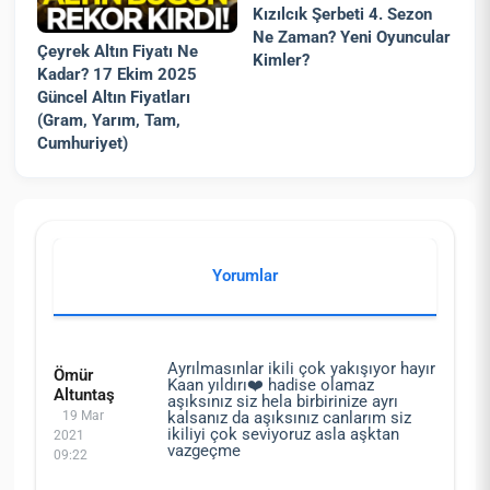
Kızılcık Şerbeti 4. Sezon
Ne Zaman? Yeni Oyuncular
Çeyrek Altın Fiyatı Ne
Kimler?
Kadar? 17 Ekim 2025
Güncel Altın Fiyatları
(Gram, Yarım, Tam,
Cumhuriyet)
Yorumlar
Ayrılmasınlar ikili çok yakışıyor hayır
Ömür
Kaan yıldırı❤️ hadise olamaz
Altuntaş
aşıksınız siz hela birbirinize ayrı
19 Mar
kalsanız da aşıksınız canlarım siz
ikiliyi çok seviyoruz asla aşktan
2021
vazgeçme
09:22