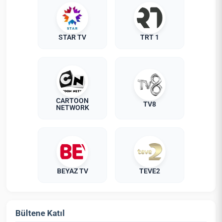
STAR TV
TRT 1
CARTOON
TV8
NETWORK
BEYAZ TV
TEVE2
Bültene Katıl