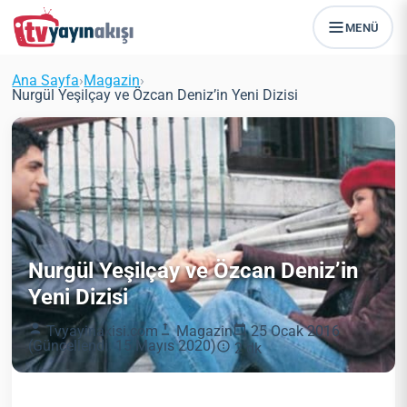
MENÜ
Ana Sayfa
›
Magazin
›
Nurgül Yeşilçay ve Özcan Deniz’in Yeni Dizisi
Nurgül Yeşilçay ve Özcan Deniz’in
Yeni Dizisi
Tvyayinakisi.com
Magazin
25 Ocak 2016
(Güncellendi: 15 Mayıs 2020)
2 dk