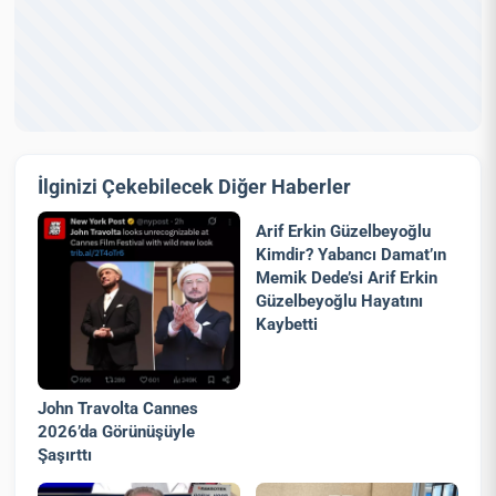
İlginizi Çekebilecek Diğer Haberler
Arif Erkin Güzelbeyoğlu
Kimdir? Yabancı Damat’ın
Memik Dede’si Arif Erkin
Güzelbeyoğlu Hayatını
Kaybetti
John Travolta Cannes
2026’da Görünüşüyle
Şaşırttı