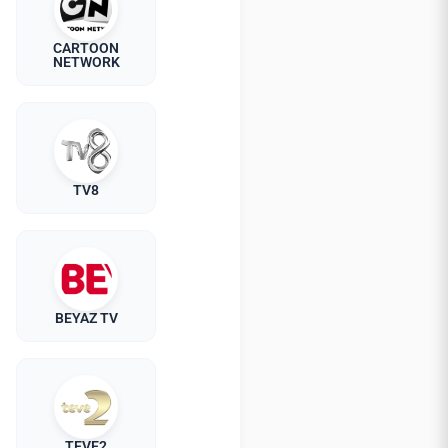
CARTOON
NETWORK
TV8
BEYAZ TV
TEVE2