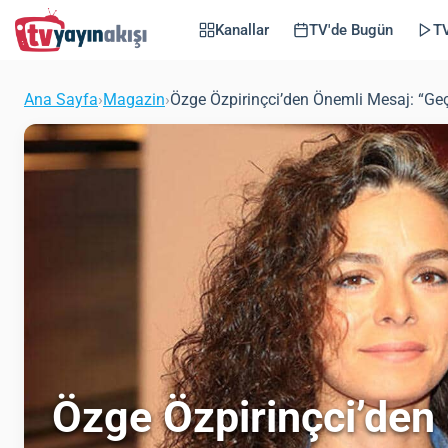
Kanallar
TV'de Bugün
TV
Ana Sayfa
›
Magazin
›
Özge Özpirinçci’den Önemli Mesaj: “Geçi
Özge Özpirinçci’den