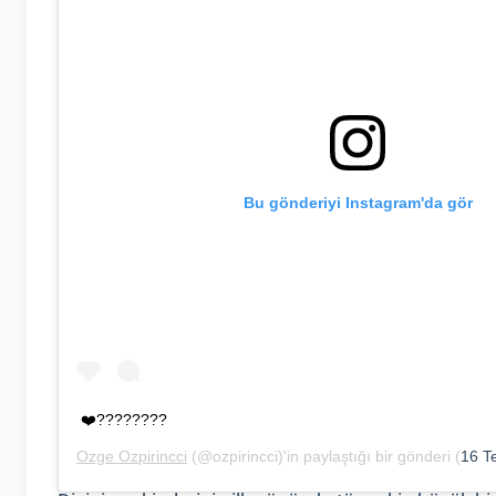
Bu gönderiyi Instagram'da gör
❤️????????
Ozge Ozpirincci
(@ozpirincci)'in paylaştığı bir gönderi (
16 Te