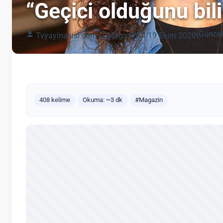
“Geçici olduğunu bili
(Güncel
Tvyayinakisi.com
Magazin
19 Ekim 2020
408 kelime
Okuma: ~3 dk
#Magazin