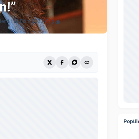
n!”
lendi: 19 Ekim 2020)
3 dk
Popüle