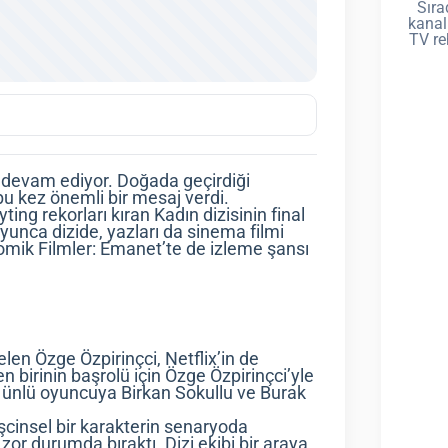
Sıra
kanal
TV re
a devam ediyor. Doğada geçirdiği
bu kez önemli bir mesaj verdi.
ing rekorları kıran Kadın dizisinin final
yunca dizide, yazları da sinema filmi
omik Filmler: Emanet’te de izleme şansı
elen Özge Özpirinçci, Netflix’in de
den birinin başrolü için Özge Özpirinçci’yle
 ünlü oyuncuya Birkan Sokullu ve Burak
cinsel bir karakterin senaryoda
zor durumda bıraktı. Dizi ekibi bir araya