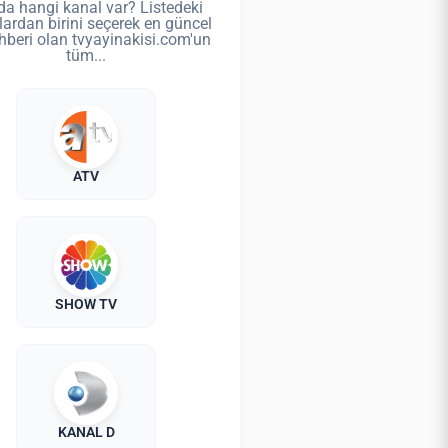
da hangi kanal var? Listedeki
lardan birini seçerek en güncel
hberi olan tvyayinakisi.com'un
tüm...
ATV
SHOW TV
KANAL D