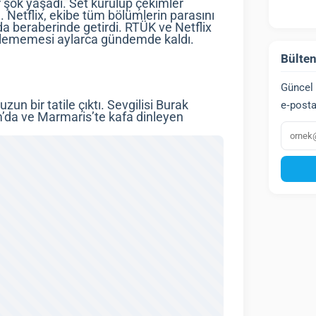
r şok yaşadı. Set kurulup çekimler
u. Netflix, ekibe tüm bölümlerin parasını
da beraberinde getirdi. RTÜK ve Netflix
kilememesi aylarca gündemde kaldı.
Bülten
Güncel 
un bir tatile çıktı. Sevgilisi Burak
e‑posta
’da ve Marmaris’te kafa dinleyen
E‑post