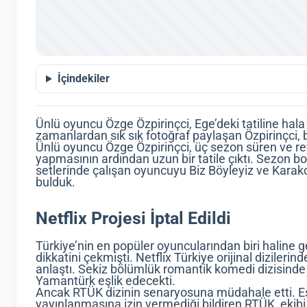
İçindekiler
Ünlü oyuncu Özge Özpirinçci, Ege’deki tatiline hal
zamanlardan sık sık fotoğraf paylaşan Özpirinçci, 
Ünlü oyuncu Özge Özpirinçci, üç sezon süren ve reyt
yapmasının ardından uzun bir tatile çıktı. Sezon bo
setlerinde çalışan oyuncuyu Biz Böyleyiz ve Karak
bulduk.
Netflix Projesi İptal Edildi
Türkiye’nin en popüler oyuncularından biri haline g
dikkatini çekmişti. Netflix Türkiye orijinal dizilerin
anlaştı. Sekiz bölümlük romantik komedi dizisinde
Yamantürk eşlik edecekti.
Ancak RTÜK dizinin senaryosuna müdahale etti. Eş
yayınlanmasına izin vermediği bildiren RTÜK, ekibi 