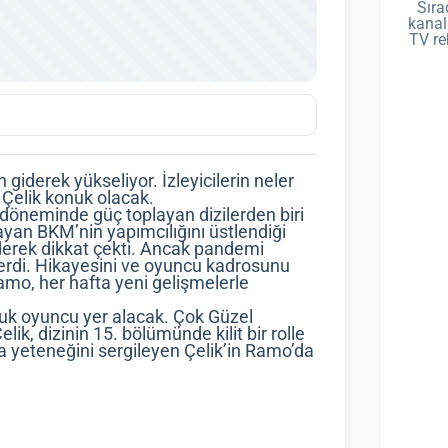
Sıra
kanal
TV re
iderek yükseliyor. İzleyicilerin neler
 Çelik konuk olacak.
döneminde güç toplayan dizilerden biri
layan BKM’nin yapımcılığını üstlendiği
derek dikkat çekti. Ancak pandemi
erdi. Hikayesini ve oyuncu kadrosunu
amo, her hafta yeni gelişmelerle
uk oyuncu yer alacak. Çok Güzel
ik, dizinin 15. bölümünde kilit bir rolle
da yeteneğini sergileyen Çelik’in Ramo’da