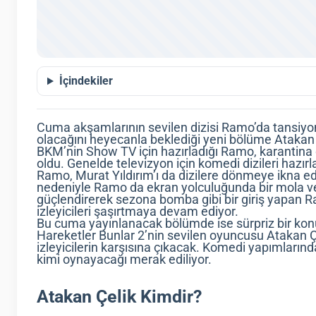
İçindekiler
Cuma akşamlarının sevilen dizisi Ramo’da tansiyon g
olacağını heyecanla beklediği yeni bölüme Atakan
BKM’nin Show TV için hazırladığı Ramo, karantina 
oldu. Genelde televizyon için komedi dizileri hazır
Ramo, Murat Yıldırım’ı da dizilere dönmeye ikna e
nedeniyle Ramo da ekran yolculuğunda bir mola v
güçlendirerek sezona bomba gibi bir giriş yapan R
izleyicileri şaşırtmaya devam ediyor.
Bu cuma yayınlanacak bölümde ise sürpriz bir kon
Hareketler Bunlar 2’nin sevilen oyuncusu Atakan Çel
izleyicilerin karşısına çıkacak. Komedi yapımların
kimi oynayacağı merak ediliyor.
Atakan Çelik Kimdir?