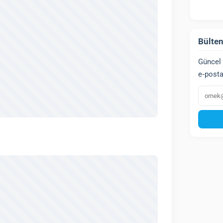
Bülten
Güncel 
e‑posta
E‑post