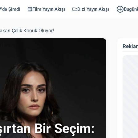
'de Şimdi
Film Yayın Akışı
Dizi Yayın Akışı
Bugün
akan Çelik Konuk Oluyor!
Rekla
ırtan Bir Seçim: