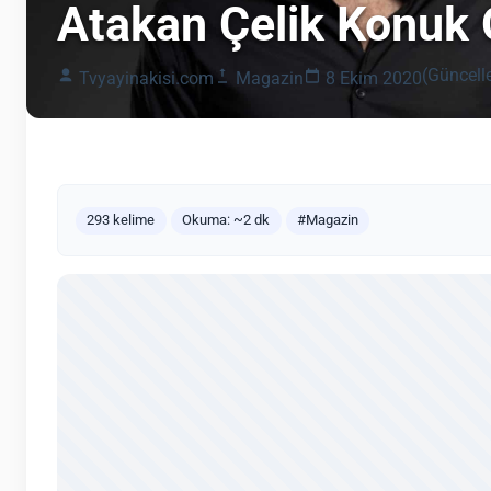
Atakan Çelik Konuk 
(Güncell
Tvyayinakisi.com
Magazin
8 Ekim 2020
293 kelime
Okuma: ~2 dk
#Magazin