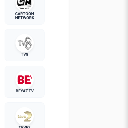
CARTOON
NETWORK
TV8
BEYAZ TV
TEVE2