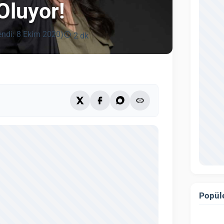
Oluyor!
endi: 8 Ekim 2020)
2 dk
Popüle