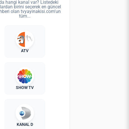
da hangi kanal var? Listedeki
lardan birini seçerek en güncel
hberi olan tvyayinakisi.com'un
tüm...
ATV
SHOW TV
KANAL D