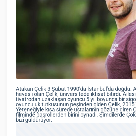
Atakan Çelik 3 Şubat 1990’da İstanbul’da doğdu. 
hevesli olan Çelik, üniversitede iktisat bitirdi. Ailes
tiyatrodan uzaklaşan oyuncu 5 yıl boyunca bir sigor
oyunculuk tutkusunun peşinden giden Çelik, 2015’
Yeteneğiyle kısa sürede ustalarının gözüne giren Ç
filminde başrollerden birini oynadı. Şimdilerde Ço
bizi güldürüyor.