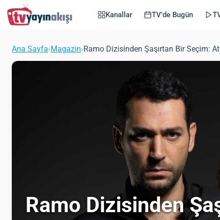
Kanallar
TV'de Bugün
TV
Ana Sayfa
›
Magazin
›
Ramo Dizisinden Şaşırtan Bir Seçim: At
Ramo Dizisinden Şaş