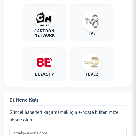
CARTOON
TV8
NETWORK
BEYAZ TV
TEVE2
Bültene Katıl
Güncel haberleri kaçırmamak için e‑posta bültenimize
abone olun.
E‑posta