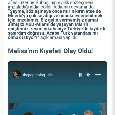
ailesi üzerine Subaşı’nın evlilik sözleşmesi
imzaladığı iddia edildi. İddianın devamında;
”Şeyma, sözleşmeye önce mırın kırın etse de
Meedo’yu çok sevdiği ve onunla evlenebilmek
için imzalamış. Biz gelin vermemişiz damat
almışız! ABD-Miami’de yaşayan Mısırlı
eniştemiz, resmi nikahı niye Türkiye’de kıydırdı
şaşırdım doğrusu. Acaba Türk vatandaşı mı
olmak istiyor?”
açıklaması yapıldı.
Melisa’nın Kıyafeti Olay Oldu!