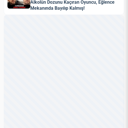
Alkolün Dozunu Kaçıran Oyuncu, Eğlence
Mekanında Bayılıp Kalmış!