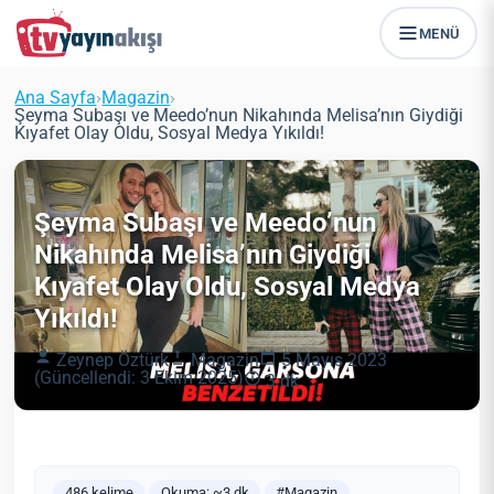
MENÜ
Ana Sayfa
›
Magazin
›
Şeyma Subaşı ve Meedo’nun Nikahında Melisa’nın Giydiği
Kıyafet Olay Oldu, Sosyal Medya Yıkıldı!
Şeyma Subaşı ve Meedo’nun
Nikahında Melisa’nın Giydiği
Kıyafet Olay Oldu, Sosyal Medya
Yıkıldı!
Zeynep Öztürk
Magazin
5 Mayıs 2023
(Güncellendi: 3 Ekim 2025)
3 dk
486 kelime
Okuma: ~3 dk
#Magazin