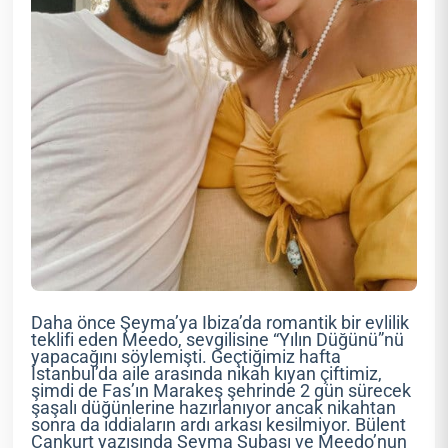
Daha önce Şeyma’ya Ibiza’da romantik bir evlilik
teklifi eden Meedo, sevgilisine “Yılın Düğünü”nü
yapacağını söylemişti. Geçtiğimiz hafta
İstanbul’da aile arasında nikah kıyan çiftimiz,
şimdi de Fas’ın Marakeş şehrinde 2 gün sürecek
şaşalı düğünlerine hazırlanıyor ancak nikahtan
sonra da iddiaların ardı arkası kesilmiyor. Bülent
Cankurt yazısında Şeyma Subaşı ve Meedo’nun