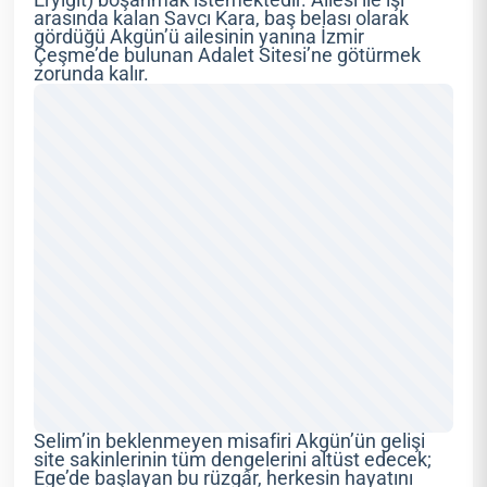
Eryiğit) boşanmak istemektedir. Ailesi ile işi
arasında kalan Savcı Kara, baş belası olarak
gördüğü Akgün’ü ailesinin yanına İzmir
Çeşme’de bulunan Adalet Sitesi’ne götürmek
zorunda kalır.
Selim’in beklenmeyen misafiri Akgün’ün gelişi
site sakinlerinin tüm dengelerini altüst edecek;
Ege’de başlayan bu rüzgâr, herkesin hayatını