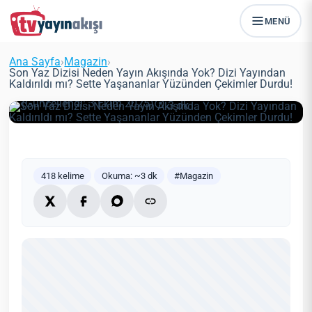
Son Yaz Dizisi Neden Yayın
MENÜ
Akışında Yok? Dizi Yayından
Kaldırıldı mı? Sette Yaşananlar
Ana Sayfa
›
Magazin
›
Yüzünden Çekimler Durdu!
Son Yaz Dizisi Neden Yayın Akışında Yok? Dizi Yayından
Kaldırıldı mı? Sette Yaşananlar Yüzünden Çekimler Durdu!
Zeynep Öztürk
Magazin
14 Mayıs 2021
(Güncellendi: 3 Ekim 2025)
3 dk
418 kelime
Okuma: ~3 dk
#Magazin