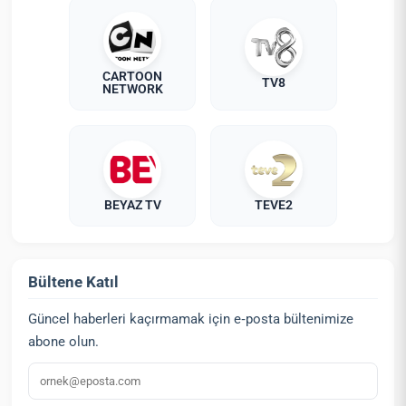
CARTOON
TV8
NETWORK
BEYAZ TV
TEVE2
Bültene Katıl
Güncel haberleri kaçırmamak için e‑posta bültenimize
abone olun.
E‑posta