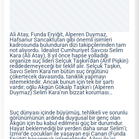
Ali Atay, Funda Eryiğit, Alperen Duymaz,
Hafsanur Sancaktutan gibi önemli isimleri
kadrosunda bulunduran dizi takipçilerinden tam
not alıyordu. İdealist Cumhuriyet Savcısı Selim
Kara (Ali Atay), 8 yıl önce hapse yolladığı
organize suç lideri Selçuk Taşkın’dan (Arif Pişkin)
reddedemeyeceği bir teklif alır. Selçuk Taşkın,
Savcı Selim Kara’nın bütün suç örgütünü
çökertecek davasında, tanıklık yapmayı
istemektedir. Ancak bunun için tek bir şartı
vardır; oğlu Akgün Gökalp Taşkın’ı (Alperen
Duymaz) Selim Kara’nın bizzat koruması…
Suç dünyası içinde büyümüş, tehlikeli ve sorunlu
görünümünün ardında duygusal bir genç olan
Akgün için bu kabul edilmesi güç bir durumdur.
Hayat beklemediği bir yerden daha sınar Selim’i;
İzmir’de çocukları ile yaşayan eşi Canan (Funda