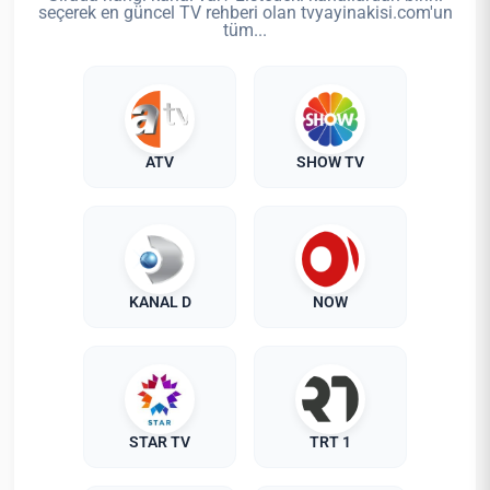
seçerek en güncel TV rehberi olan tvyayinakisi.com'un
tüm...
ATV
SHOW TV
KANAL D
NOW
STAR TV
TRT 1