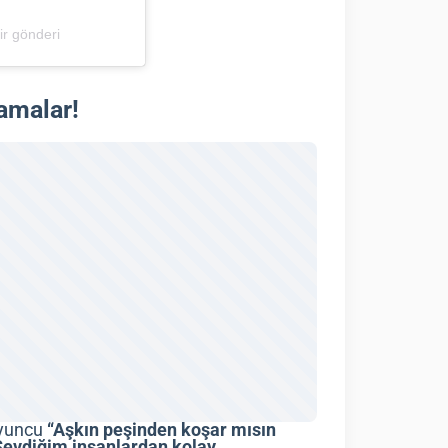
bir gönderi
amalar!
oyuncu
“Aşkın peşinden koşar mısın
Sevdiğim insanlardan kolay