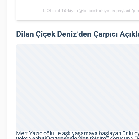
L'Officiel Türkiye (@lofficielturkiye)'in paylaştığı 
Dilan Çiçek Deniz’den Çarpıcı Açıkl
Mert Yazıcıoğlu ile aşk yaşamaya başlayan ünlü 
yoksa çabuk vazgeçenlerden misin?”
sorusuna
“