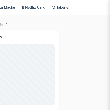
kü Maçlar
Netflix Çarkı
Haberler
ter!”
m