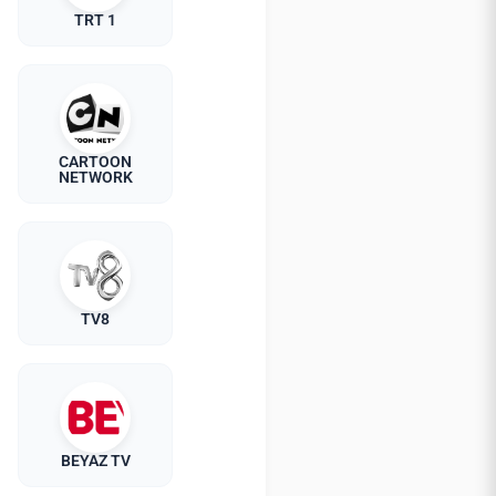
TRT 1
CARTOON
NETWORK
TV8
BEYAZ TV