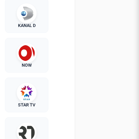
KANAL D
NOW
STAR TV