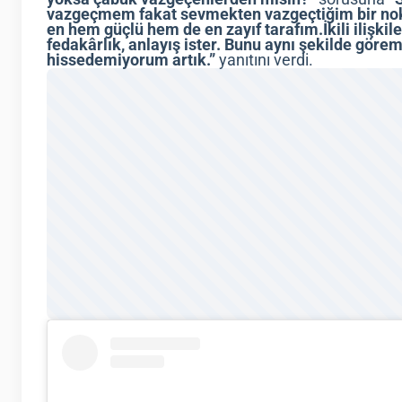
vazgeçmem fakat sevmekten vazgeçtiğim bir nokta
en hem güçlü hem de en zayıf tarafım.İkili ilişkil
fedakârlık, anlayış ister. Bunu aynı şekilde gör
hissedemiyorum artık.”
yanıtını verdi.