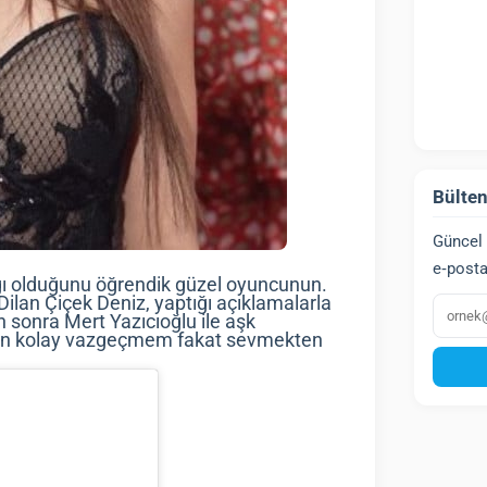
Bülten
Güncel 
e‑posta
pağı olduğunu öğrendik güzel oyuncunun.
E‑post
n Dilan Çiçek Deniz, yaptığı açıklamalarla
n sonra Mert Yazıcıoğlu ile aşk
an kolay vazgeçmem fakat sevmekten