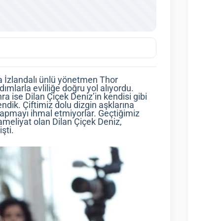
a İzlandalı ünlü yönetmen Thor
ımlarla evliliğe doğru yol alıyordu.
nra ise Dilan Çiçek Deniz’in kendisi gibi
ndik. Çiftimiz dolu dizgin aşklarına
pmayı ihmal etmiyorlar. Geçtiğimiz
meliyat olan Dilan Çiçek Deniz,
şti.