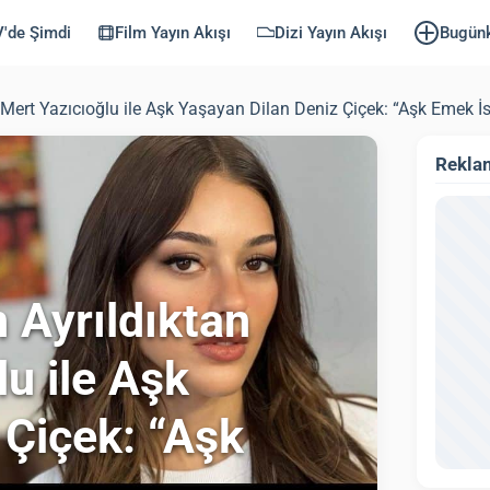
'de Şimdi
Film Yayın Akışı
Dizi Yayın Akışı
Bugün
ert Yazıcıoğlu ile Aşk Yaşayan Dilan Deniz Çiçek: “Aşk Emek İs
Rekla
 Ayrıldıktan
u ile Aşk
 Çiçek: “Aşk