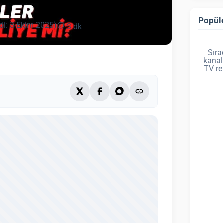
Popüle
di: 3 Ekim 2025)
3 dk
Sıra
kanal
TV re