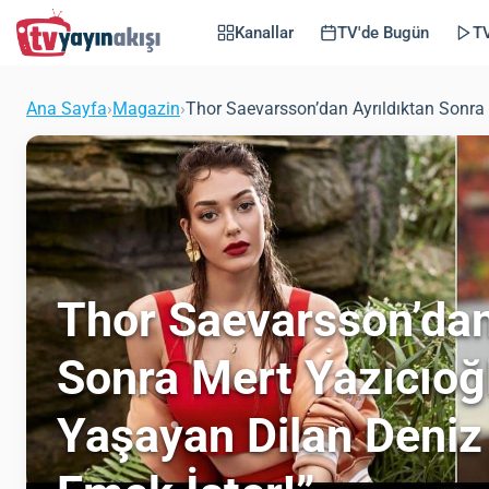
Kanallar
TV'de Bugün
TV
Ana Sayfa
›
Magazin
›
Thor Saevarsson’dan Ayrıldıktan Sonra M
Thor Saevarsson’dan
Sonra Mert Yazıcıoğl
Yaşayan Dilan Deniz