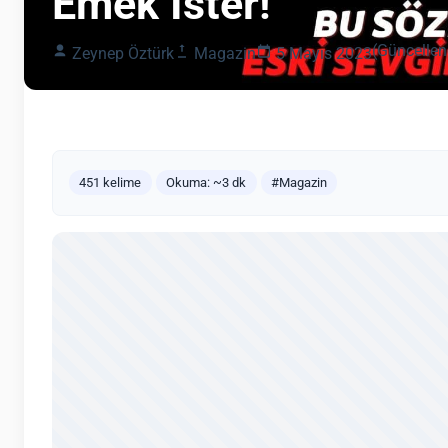
Emek İster!”
(Güncellen
Zeynep Öztürk
Magazin
5 Mayıs 2023
451 kelime
Okuma: ~3 dk
#Magazin