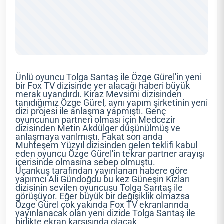
Ünlü oyuncu Tolga Sarıtaş ile Özge Gürel'in yeni
bir Fox TV dizisinde yer alacağı haberi büyük
merak uyandırdı. Kiraz Mevsimi dizisinden
tanıdığımız Özge Gürel, aynı yapım şirketinin yeni
dizi projesi ile anlaşma yapmıştı. Genç
oyuncunun partneri olması için Medcezir
dizisinden Metin Akdülger düşünülmüş ve
anlaşmaya varılmıştı. Fakat son anda
Muhteşem Yüzyıl dizisinden gelen teklifi kabul
eden oyuncu Özge Gürel'in tekrar partner arayışı
içerisinde olmasına sebep olmuştu.
Uçankuş tarafından yayınlanan habere göre
yapımcı Ali Gündoğdu bu kez Güneşin Kızları
dizisinin sevilen oyuncusu Tolga Sarıtaş ile
görüşüyor. Eğer büyük bir değişiklik olmazsa
Özge Gürel çok yakında Fox TV ekranlarında
yayınlanacak olan yeni dizide Tolga Sarıtaş ile
birlikte ekran karşısında olacak.