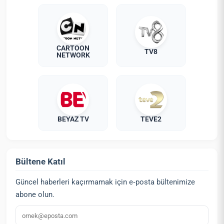
CARTOON
TV8
NETWORK
BEYAZ TV
TEVE2
Bültene Katıl
Güncel haberleri kaçırmamak için e‑posta bültenimize
abone olun.
E‑posta