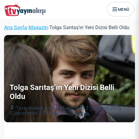
MENÜ
Ana Sayfa
›
Magazin
›
Tolga Sarıtaş’ın Yeni Dizisi Belli Oldu
Tolga Sarıtaş’ın Yeni Dizisi Belli
Oldu
Tvyayinakisi.com
Magazin
2 Temmuz 2016
(Güncellendi: 15 Mayıs 2020)
2 dk