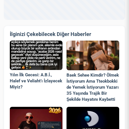
İlginizi Çekebilecek Diğer Haberler
Yılın İlk Gecesi: A.B.İ.,
Baek Sehee Kimdir? Ölmek
Halef ve Veliaht’ı İzlayecek
İstiyorum Ama Tteokbokki
Miyiz?
de Yemek İstiyorum Yazarı
35 Yaşında Trajik Bir
Şekilde Hayatını Kaybetti