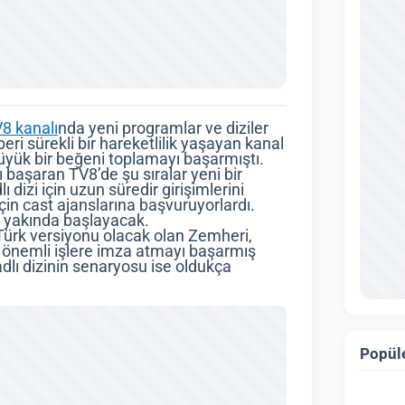
8 kanalı
nda yeni programlar ve diziler
i sürekli bir hareketlilik yaşayan kanal
büyük bir beğeni toplamayı başarmıştı.
 başaran TV8’de şu sıralar yeni bir
 dizi için uzun süredir girişimlerini
için cast ajanslarına başvuruyorlardı.
zi yakında başlayacak.
 Türk versiyonu olacak olan Zemheri,
e önemli işlere imza atmayı başarmış
lı dizinin senaryosu ise oldukça
Popüle