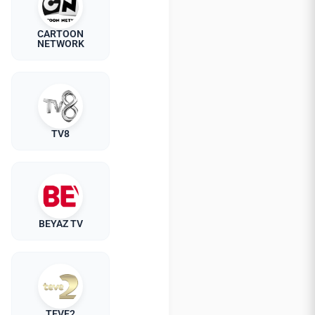
CARTOON
NETWORK
TV8
BEYAZ TV
TEVE2