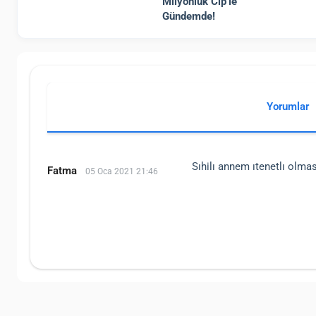
Milyonluk Cip’le
Gündemde!
Yorumlar
Sıhilı annem ıtenetlı olma
Fatma
05 Oca 2021 21:46