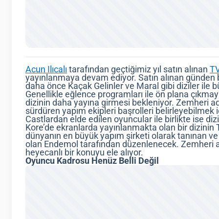
Acun Ilıcalı
tarafından geçtiğimiz yıl satın alınan
TV
yayınlanmaya devam ediyor. Satın alınan günden ber
daha önce Kaçak Gelinler ve Maral gibi diziler ile 
Genellikle eğlence programları ile ön plana çıkmayı
dizinin daha yayına girmesi bekleniyor. Zemheri adlı
sürdüren yapım ekipleri başrolleri belirleyebilmek 
Castlardan elde edilen oyuncular ile birlikte ise di
Kore’de ekranlarda yayınlanmakta olan bir dizinin
dünyanın en büyük yapım şirketi olarak tanınan v
olan Endemol tarafından düzenlenecek. Zemheri ad
heyecanlı bir konuyu ele alıyor.
Oyuncu Kadrosu Henüz Belli Değil