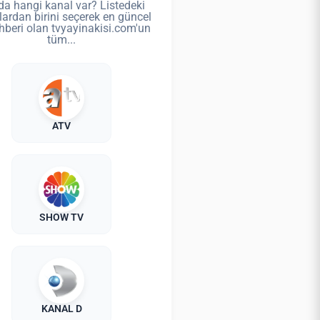
da hangi kanal var? Listedeki
lardan birini seçerek en güncel
hberi olan tvyayinakisi.com'un
tüm...
ATV
SHOW TV
KANAL D