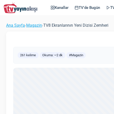
TV8 Ekranlarının Yen
Kanallar
TV'de Bugün
TV
(Günce
Tvyayinakisi.com
Magazin
24 Aralık 2015
Ana Sayfa
›
Magazin
›
TV8 Ekranlarının Yeni Dizisi Zemheri
261 kelime
Okuma: ~2 dk
#Magazin