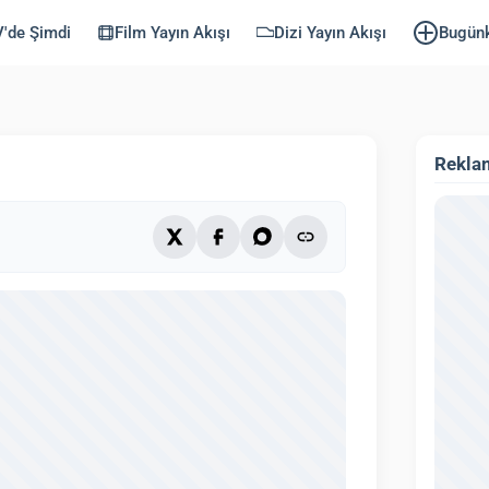
i Dizisi Zemheri
'de Şimdi
Film Yayın Akışı
Dizi Yayın Akışı
Bugün
llendi: 22 Eylül 2025)
2 dk
Rekla