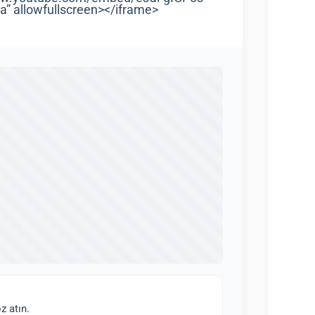
a” allowfullscreen></iframe>
z atın.