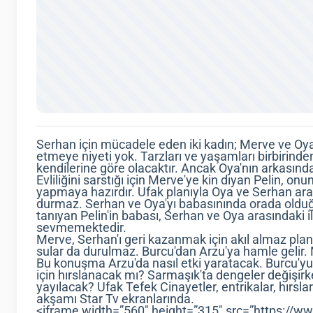
Serhan için mücadele eden iki kadın; Merve ve Oya
etmeye niyeti yok. Tarzları ve yaşamları birbirinden 
kendilerine göre olacaktır. Ancak Oya'nın arkasında
Evliliğini sarstığı için Merve'ye kin dıyan Pelin, o
yapmaya hazırdır. Ufak planıyla Oya ve Serhan ara
durmaz. Serhan ve Oya'yı babasınında orada olduğu
tanıyan Pelin'in babası, Serhan ve Oya arasındaki i
sevmemektedir.
Merve, Serhan'ı geri kazanmak için akıl almaz plan
sular da durulmaz. Burcu'dan Arzu'ya hamle gelir. 
Bu konuşma Arzu'da nasıl etki yaratacak. Burcu'
için hırslanacak mı? Sarmaşık'ta dengeler değişir
yayılacak? Ufak Tefek Cinayetler, entrikalar, hırsla
akşamı Star Tv ekranlarında.
<iframe width=”560″ height=”315″ src=”https:/