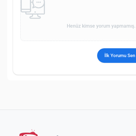
Henüz kimse yorum yapmamış. İ
İlk Yorumu Sen