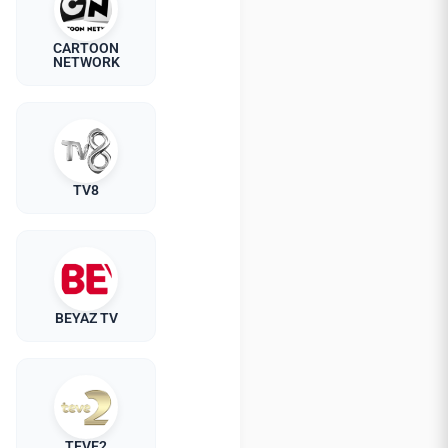
CARTOON
NETWORK
TV8
BEYAZ TV
TEVE2