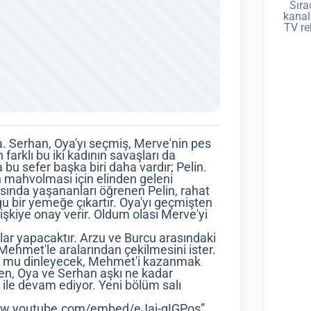
Sıra
kanal
TV re
. Serhan, Oya'yı seçmiş, Merve'nin pes
farklı bu iki kadının savaşları da
 bu sefer başka biri daha vardır; Pelin.
nun mahvolması için elinden geleni
sında yaşananları öğrenen Pelin, rahat
 bir yemeğe çıkartır. Oya'yı geçmişten
lişkiye onay verir. Oldum olası Merve'yi
lar yapacaktır. Arzu ve Burcu arasındaki
Mehmet'le aralarından çekilmesini ister.
yu mu dinleyecek, Mehmet'i kazanmak
ken, Oya ve Serhan aşkı ne kadar
r ile devam ediyor. Yeni bölüm salı
/www.youtube.com/embed/eJai-gIGPos”