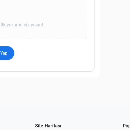
lk yorumu siz yazın!
 Yap
Site Haritası
Pop