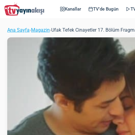
Kanallar
TV'de Bugün
TV
Ana Sayfa
›
Magazin
›
Ufak Tefek Cinayetler 17. Bölüm Fragm