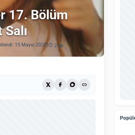
er 17. Bölüm
 Salı
llendi: 15 Mayıs 2020)
2 dk
Popüle