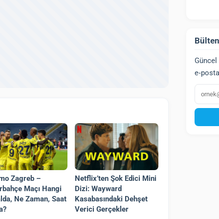
Bülten
Güncel 
e‑posta
E‑post
mo Zagreb –
Netflix’ten Şok Edici Mini
rbahçe Maçı Hangi
Dizi: Wayward
lda, Ne Zaman, Saat
Kasabasındaki Dehşet
a?
Verici Gerçekler