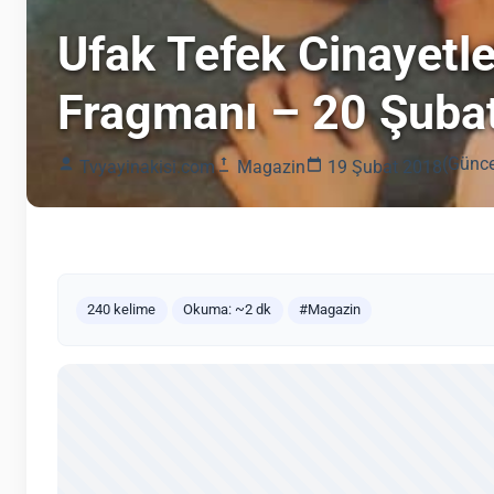
Ufak Tefek Cinayetl
Fragmanı – 20 Şubat
(Günce
Tvyayinakisi.com
Magazin
19 Şubat 2018
240 kelime
Okuma: ~2 dk
#Magazin