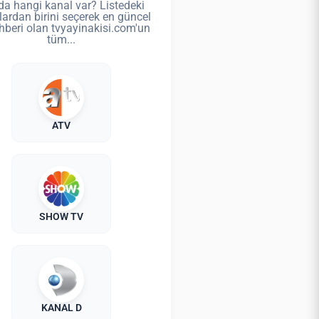
da hangi kanal var? Listedeki
lardan birini seçerek en güncel
hberi olan tvyayinakisi.com'un
tüm...
ATV
SHOW TV
KANAL D