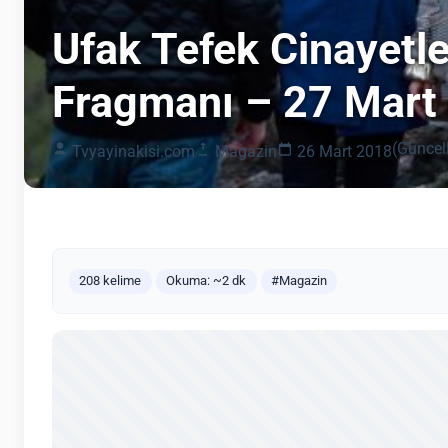
Ufak Tefek Cinayetl
Fragmanı – 27 Mart 
(Güncel
Tvyayinakisi.com
Magazin
26 Mart 2018
208 kelime
Okuma: ~2 dk
#Magazin