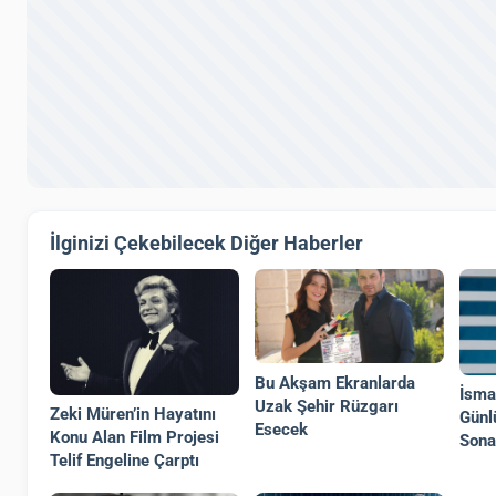
İlginizi Çekebilecek Diğer Haberler
Bu Akşam Ekranlarda
İsma
Uzak Şehir Rüzgarı
Zeki Müren’in Hayatını
Günl
Esecek
Konu Alan Film Projesi
Sona
Telif Engeline Çarptı