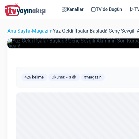
Yılmaz Erdoğan, Ser
Kanallar
TV'de Bugün
TV
Ilıcalı!
Ana Sayfa
›
Magazin
›
Yaz Geldi İfşalar Başladı! Genç Sevgili 
(Güncelle
Zeynep Öztürk
Magazin
20 Mayıs 2021
426 kelime
Okuma: ~3 dk
#Magazin