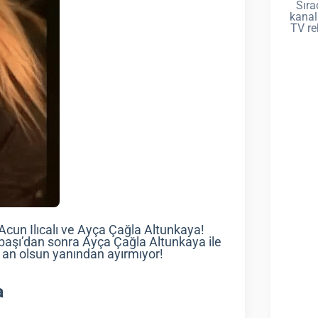
Sıra
kanal
TV re
Acun Ilıcalı ve Ayça Çağla Altunkaya!
başı’dan sonra Ayça Çağla Altunkaya ile
ir an olsun yanından ayırmıyor!
a