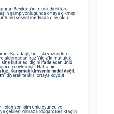
tıran Beşiktaş’ın teknik direktörü
ktaş’ın şampiyonluğunda ortaya çıkmıştı!
örüntüleri sosyal medyada olay oldu.
 Tamer Karadağlı, bu ilişki yüzünden
e aldırmadan Iraz Yıldız’la mutluluk
sine küfür edildiğini ifade eden ünlü
ğını da söylemişti! Hatta bir
a kız. Karışmak kimsenin haddi değil.
im”
diyerek tepkisi ortaya koydu!
il olan son isim ünlü oyuncu ve
a çekilen Yılmaz Erdoğan; Beşiktaş’ın