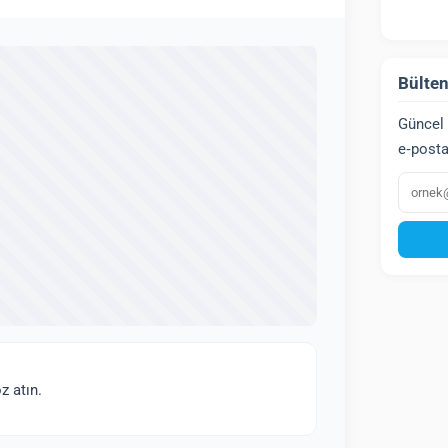
Bülten
Güncel 
e‑posta
E‑post
z atın.