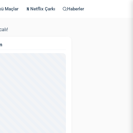
kü Maçlar
Netflix Çarkı
Haberler
alı!
m