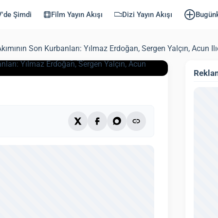
gen Yalçın, Acun
'de Şimdi
Film Yayın Akışı
Dizi Yayın Akışı
Bugün
Akımının Son Kurbanları: Yılmaz Erdoğan, Sergen Yalçın, Acun Ilıc
ndi: 3 Ekim 2025)
3 dk
Rekla