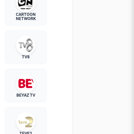
CARTOON
NETWORK
TV8
BEYAZ TV
TEVE2