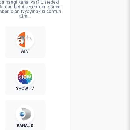
da hangi kanal var? Listedeki
lardan birini seçerek en güncel
hberi olan tvyayinakisi.com'un
tüm...
ATV
SHOW TV
KANAL D