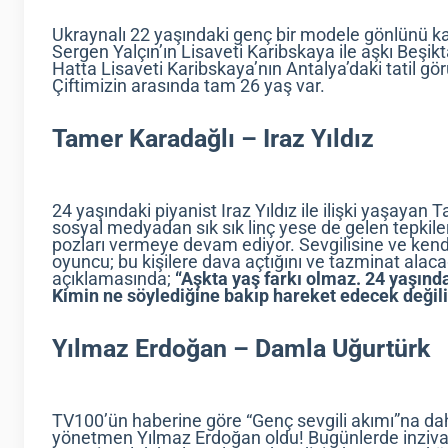
Ukraynalı 22 yaşındaki genç bir modele gönlünü kap
Sergen Yalçın’ın Lisaveti Karibskaya ile aşkı Beşi
Hatta Lisaveti Karibskaya’nın Antalya’daki tatil g
Çiftimizin arasında tam 26 yaş var.
Tamer Karadağlı – Iraz Yıldız
24 yaşındaki piyanist Iraz Yıldız ile ilişki yaşayan
sosyal medyadan sık sık linç yese de gelen tepkiler
pozları vermeye devam ediyor. Sevgilisine ve kendi
oyuncu; bu kişilere dava açtığını ve tazminat alaca
açıklamasında;
“Aşkta yaş farkı olmaz. 24 yaşınd
Kimin ne söylediğine bakıp hareket edecek değil
Yılmaz Erdoğan – Damla Uğurtürk
TV100’ün haberine göre “Genç sevgili akımı”na dah
yönetmen Yılmaz Erdoğan oldu! Bugünlerde inzivay