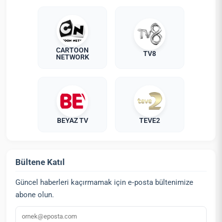
CARTOON
TV8
NETWORK
BEYAZ TV
TEVE2
Bültene Katıl
Güncel haberleri kaçırmamak için e‑posta bültenimize
abone olun.
E‑posta