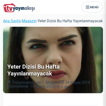
MENÜ
Ana Sayfa
›
Magazin
›
Yeter Dizisi Bu Hafta Yayınlanmayacak
Yeter Dizisi Bu Hafta
Yayınlanmayacak
Tvyayinakisi.com
Magazin
24 Mayıs 2016
(Güncellendi: 15 Mayıs 2020)
1 dk