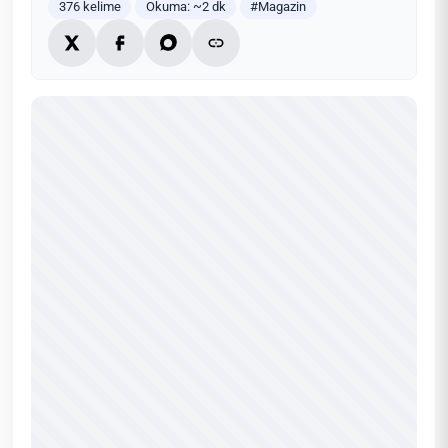
376 kelime
Okuma: ~2 dk
#Magazin