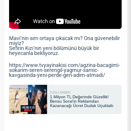
Mavi’nin sırrı ortaya çıkacak mı? Ona güvenebilir
miyiz?
Sefirin Kızı’nın yeni bölümünü büyük bir
heyecanla bekliyoruz.
https://www.tvyayinakisi.com/agzina-bacagimi-
sokarim-seren-serengil-yagmur-sarnic-
kavgasinda-yeni-perde-geri-adim-atmadi/