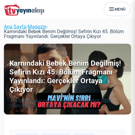
MENÜ
Ana Sayfa
›
Magazin
›
Karnındaki Bebek Benim Değilmiş! Sefirin Kızı 45. Bölüm
Fragmanı Yayınlandı: Gerçekler Ortaya Çıkıyor
Karnındaki Bebek Benim Değilmiş!
Sefirin Kızı 45. Bölüm Fragmanı
Yayınlandı: Gerçekler Ortaya
Çıkıyor
Tvyayinakisi.com
Magazin
19 Mart 2021
(Güncellendi: 19 Mart 2021)
2 dk