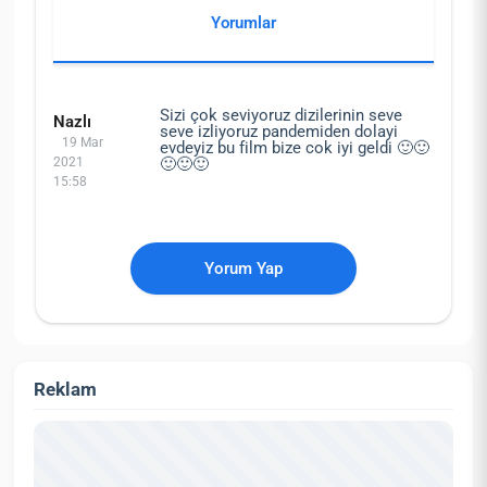
Yorumlar
Sizi çok seviyoruz dizilerinin seve
Nazlı
seve izliyoruz pandemiden dolayi
19 Mar
evdeyiz bu film bize cok iyi geldi 🙂🙂
2021
🙂🙂🙂
15:58
Yorum Yap
Reklam