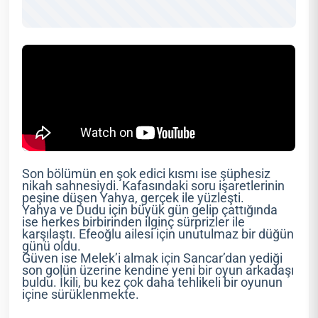
Son bölümün en şok edici kısmı ise şüphesiz
nikah sahnesiydi. Kafasındaki soru işaretlerinin
peşine düşen Yahya, gerçek ile yüzleşti.
Yahya ve Dudu için büyük gün gelip çattığında
ise herkes birbirinden ilginç sürprizler ile
karşılaştı. Efeoğlu ailesi için unutulmaz bir düğün
günü oldu.
Güven ise Melek’i almak için Sancar’dan yediği
son golün üzerine kendine yeni bir oyun arkadaşı
buldu. İkili, bu kez çok daha tehlikeli bir oyunun
içine sürüklenmekte.