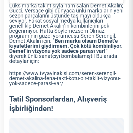
Lüks marka takıntısıyla nam salan Demet Akalın;
Gucci, Versace gibi dünyaca ünlü markaların yeni
sezon parçalarını üstünde taşımayı oldukça
seviyor. Fakat sosyal medya kullanıcıları
genellikle Demet Akalın’ın kombinlerini pek
beğenmiyor. Hatta Söylemezsem Olmaz
programının güzel yorumcusu Seren Serengil,
Demet Akalın için;
“Ben marka olsam Demet’e
kıyafetlerimi giydirmem. Çok kötü kombinliyor.
Demet’in vizyonu yok sadece parası var!”
diyerek ünlü sanatçıyı bombalamıştı! Bu arada
detaylar için:
https://www.tvyayinakisi.com/seren-serengil-
demet-akalina-fena-takti-kotu-bir-taklit-vizyonu-
yok-sadece-parasi-var/
Tatil Sponsorlardan, Alışveriş
İşbirliğinden!