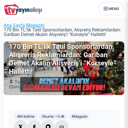
MENÜ
Ana Sayfa
›
Magazin
›
170 Bin TL’lik Tatil Sponsorlardan, Alışveriş Reklamlardan:
Gariban Demet Akalın Alışveriş’i “Korseyle” Halletti!
170 Bin TL’lik Tatil Sponsorlardan,
Alışveriş Reklamlardan: Gariban
Demet Akalın Alışveriş’i “Korseyle”
Halletti!
Tvyayinakisi.com
Magazin
14 Mart 2021
(Güncellendi: 15 Mart 2021)
3 dk
484 kelime
Okuma: ~3 dk
#Magazin