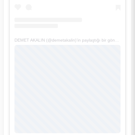
DEMET AKALIN (@demetakalin)’in paylaştığı bir gönderi