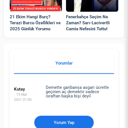
21 Ekim Hangi Burç?
Fenerbahçe Seçim Ne
Terazi Burcu Özellikleri ve
Zaman? Sarı-Lacivertli
2025 Günlük Yorumu
Camia Nefesini Tuttu!
Yorumlar
Demette garibansa asgari ücretle
Kutay
geçinen aç demektir sadece
15 Mar
israftan başka bişi deyil
2021 01:00
Yorum Yap