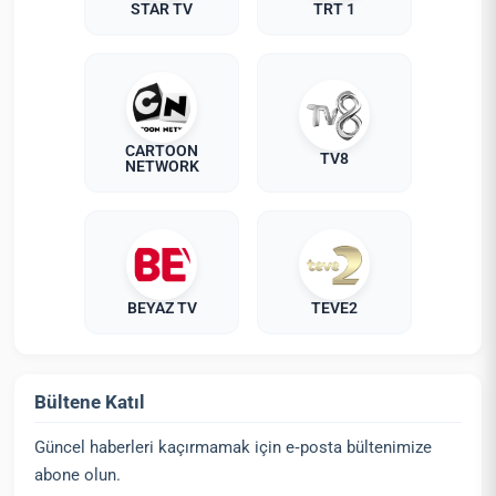
STAR TV
TRT 1
CARTOON
TV8
NETWORK
BEYAZ TV
TEVE2
Bültene Katıl
Güncel haberleri kaçırmamak için e‑posta bültenimize
abone olun.