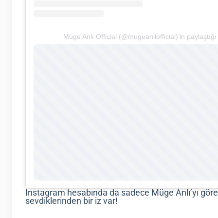
Müge Anlı Official (@mugeanliofficial)’in paylaştığı
Instagram hesabında da sadece Müge Anlı’yı göreb
sevdiklerinden bir iz var!