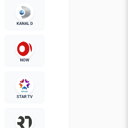
KANAL D
NOW
STAR TV