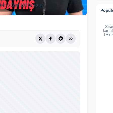
ndi: 3 Ekim 2025)
3 dk
Popüle
Sıra
kanal
TV re