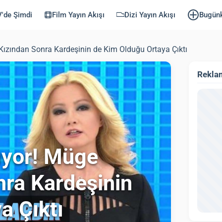
'de Şimdi
Film Yayın Akışı
Dizi Yayın Akışı
Bugün
n Kızından Sonra ​Kardeşinin de Kim Olduğu Ortaya Çıktı
Rekla
lıyor! Müge
nra ​Kardeşinin
a Çıktı