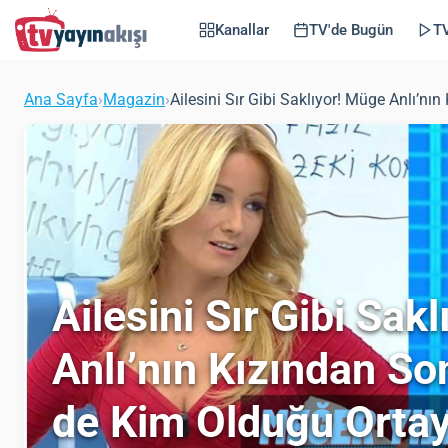
Kanallar
TV'de Bugün
TV
Ana Sayfa
›
Magazin
›
Ailesini Sır Gibi Saklıyor! Müge Anlı’nı
Ailesini Sır Gibi Sak
Anlı’nın Kızından So
de Kim Olduğu Ortay