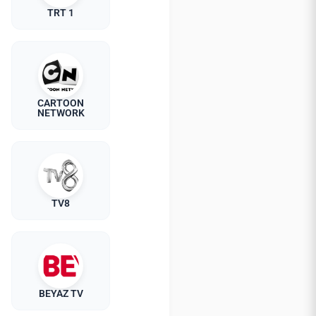
TRT 1
CARTOON
NETWORK
TV8
BEYAZ TV