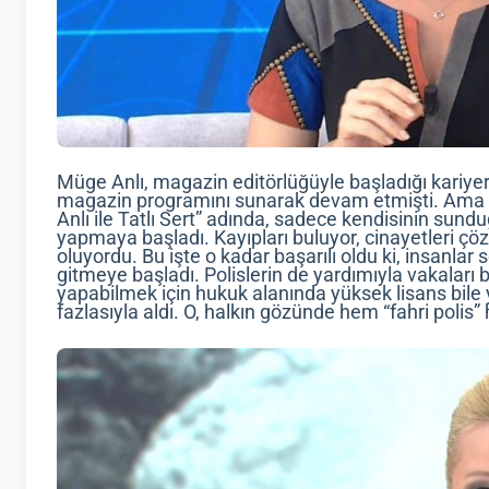
Müge Anlı, magazin editörlüğüyle başladığı kariye
magazin programını sunarak devam etmişti. Ama 20
Anlı ile Tatlı Sert” adında, sadece kendisinin sund
yapmaya başladı. Kayıpları buluyor, cinayetleri çöz
oluyordu. Bu işte o kadar başarılı oldu ki, insanla
gitmeye başladı. Polislerin de yardımıyla vakaları b
yapabilmek için hukuk alanında yüksek lisans bile y
fazlasıyla aldı. O, halkın gözünde hem “fahri polis”