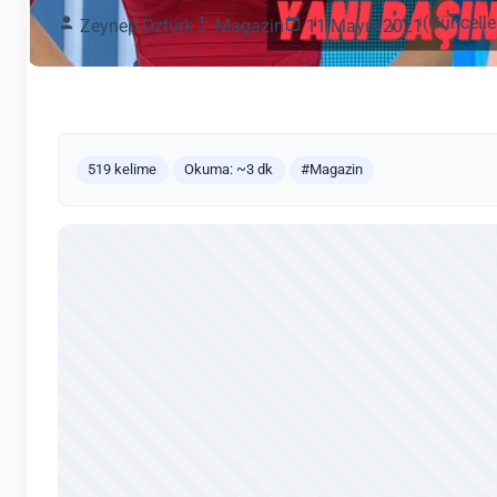
(Güncelle
Zeynep Öztürk
Magazin
11 Mayıs 2021
519 kelime
Okuma: ~3 dk
#Magazin