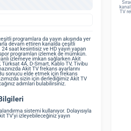
Sıra
kanal
TV re
çeşitli programlara da yayın akışında yer
larla devam ettiren kanalda çeşitli
. 24 saat kesintisiz ve HD yayın yapan
mi, spor programları izlemek de mümkün.
canlı izlemeye imkan sağlarken Akit
, Türksat 4A, D-Smart, Kablo TV, Tivibu
hazınızda Akit TV frekans ayarlarını
. Bu sonucu elde etmek için frekans
zımızda sizin için derlediğimiz Akit TV
cağınız adımları bulabilirsiniz.
ilgileri
landırma sistemi kullanıyor. Dolayısıyla
kit TV’yi izleyebileceğiniz yayın