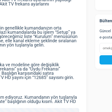
Akit TV frekans ayarlarını
Bülten
in genellikle kumandanızın orta
Güncel 
Bazı kumandalarda bu işlem “Setup” ya
de göreceğimiz liste “Kurulum” menüsünün
e‑posta
e, elle kanal ekleme şeklinde sıralanan
E‑post
n yön tuşlarıyla gelin.
ka ve modeline göre değişiklik
Frekansı” ya da “Uydu Frekansı”
Başlığın karşısındaki satıra
 HD yayını için “12685” sayısını girin.
am ediyoruz. Kumandanın yön tuşlarıyla
te” başlığının olduğu kısım. Akit TV HD