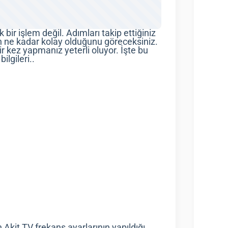
bir işlem değil. Adımları takip ettiğiniz
un ne kadar kolay olduğunu göreceksiniz.
 bir kez yapmanız yeterli oluyor. İşte bu
ilgileri..
 Akit TV frekans ayarlarının yapıldığı