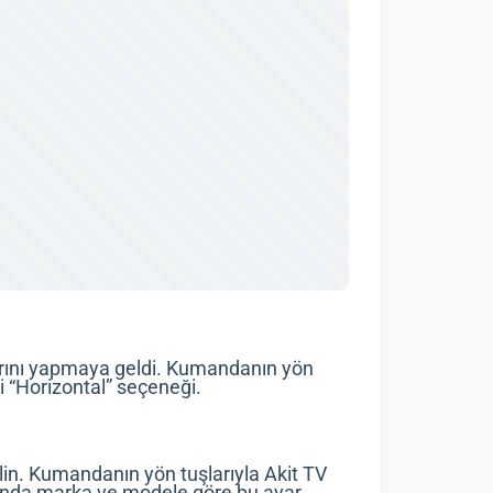
larını yapmaya geldi. Kumandanın yön
i “Horizontal” seçeneği.
elin. Kumandanın yön tuşlarıyla Akit TV
larında marka ve modele göre bu ayar