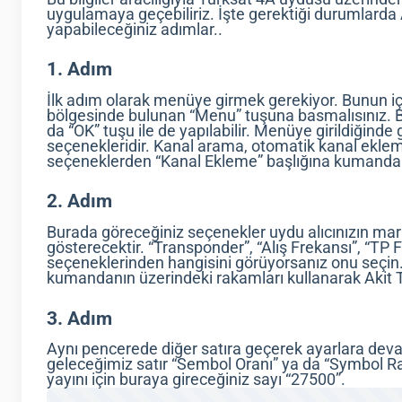
uygulamaya geçebiliriz. İşte gerektiği durumlarda 
yapabileceğiniz adımlar..
1. Adım
İlk adım olarak menüye girmek gerekiyor. Bunun iç
bölgesinde bulunan “Menu” tuşuna basmalısınız. 
da “OK” tuşu ile de yapılabilir. Menüye girildiğin
seçenekleridir. Kanal arama, otomatik kanal eklem
seçeneklerden “Kanal Ekleme” başlığına kumandanı
2. Adım
Burada göreceğiniz seçenekler uydu alıcınızın mar
gösterecektir. “Transponder”, “Alış Frekansı”, “TP 
seçeneklerinden hangisini görüyorsanız onu seçin. 
kumandanın üzerindeki rakamları kullanarak Akit TV
3. Adım
Aynı pencerede diğer satıra geçerek ayarlara dev
geleceğimiz satır “Sembol Oranı” ya da “Symbol Ra
yayını için buraya gireceğiniz sayı “27500”.