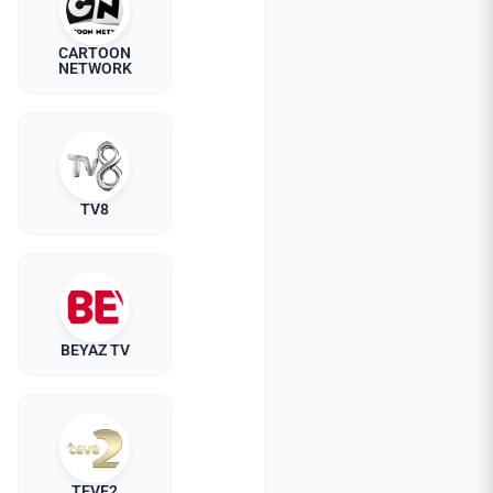
CARTOON
NETWORK
TV8
BEYAZ TV
TEVE2