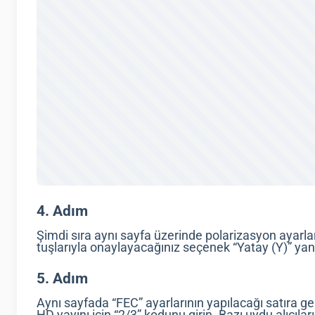
4. Adım
Şimdi sıra aynı sayfa üzerinde polarizasyon ayar
tuşlarıyla onaylayacağınız seçenek “Yatay (Y)” yan
5. Adım
Aynı sayfada “FEC” ayarlarının yapılacağı satıra g
HD yayını için “2/3” kodunu girin. Bazı uydu alıcı