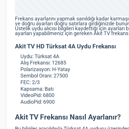
Frekans ayarlarını yapmak sanıldığı kadar karmaşık 
ve doğru ayarları doğru satırlara girdiğinizde bun
Üstelik uydu alıcısı bilgileri kaydettiği için ayarları
ayarları yapabilmeniz için gereken Akit TV frekans b
Akit TV HD Türksat 4A Uydu Frekansı
Uydu: Türksat 4A
Alış Frekansı: 12685
Polarizasyon: H-Yatay
Sembol Oranı: 27500
FEC: 2/3
Kapsama: Batı
VideoPid: 6800
AudioPid: 6900
Akit TV Frekansı Nasıl Ayarlanır?
Bu bilgiler aracılığıyla Türksat 4A uydusu üzerinden