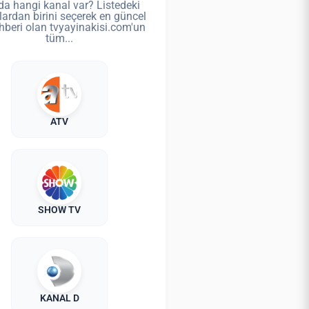
da hangi kanal var? Listedeki
lardan birini seçerek en güncel
hberi olan tvyayinakisi.com'un
tüm...
ATV
SHOW TV
KANAL D