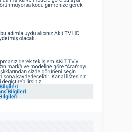
e görünmüyorsa kodu girmenize gerek
 bu adımla uydu alıcınız Akit TV HD
kaydetmiş olacak.
pmanız gerek tek işlem AKİT TV’yi
nızın marka ve modeline göre “Aramayı
şlıklarından sizde görüneni seçin.
n sona kaydedecektir. Kanal listesinin
 değiştirebilirsiniz.
ilgileri
ns Bilgileri
ilgileri