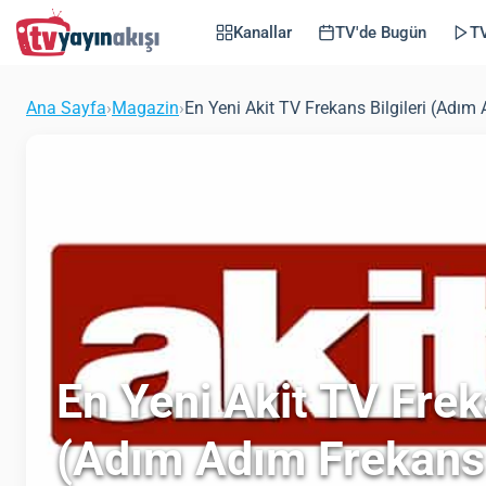
Kanallar
TV'de Bugün
TV
Ana Sayfa
›
Magazin
›
En Yeni Akit TV Frekans Bilgileri (Adı
En Yeni Akit TV Freka
(Adım Adım Frekans