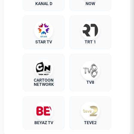
KANAL D
NOW
STAR TV
TRT 1
CARTOON
TV8
NETWORK
BEYAZ TV
TEVE2