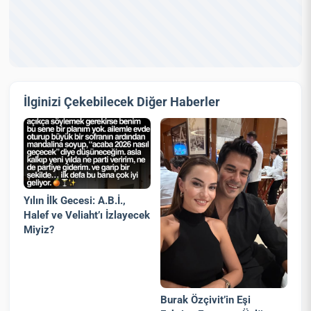
İlginizi Çekebilecek Diğer Haberler
Yılın İlk Gecesi: A.B.İ.,
Halef ve Veliaht’ı İzlayecek
Miyiz?
Burak Özçivit’in Eşi