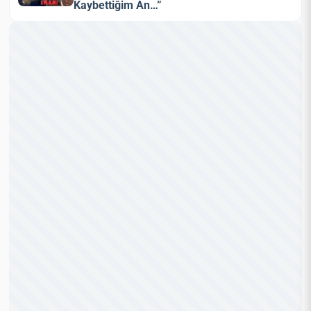
Kaybettiğim An…”