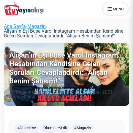
MENÜ
Ana Sayfa
›
Magazin
›
Alişan’ın Eşi Buse Varol Instagram Hesabından Kendisine
Gelen Soruları Cevaplandırdı: “Alişan Benim Şansım!”
Alişan’ın Eşi Buse Varol Instagram
Hesabından Kendisine Gelen
Soruları Cevaplandırdı: “Alişan
Benim Şansım!”
Tvyayinakisi.com
Magazin
25 Şubat 2021
(Güncellendi: 25 Şubat 2021)
3 dk
431 kelime
Okuma: ~3 dk
#Magazin